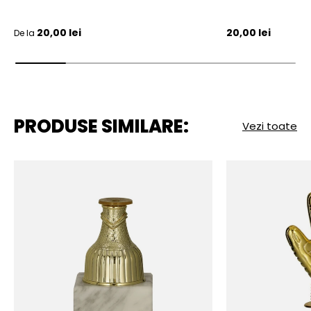
Pret initial
Pret initial
20,00 lei
20,00 lei
De la
PRODUSE SIMILARE:
Vezi toate