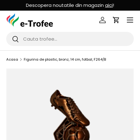
Descopera noutatile din magazin
aici
!
MERGI LA CONTINUT
Logheaza-te
Cos de Cu
Cauta
Cauta
Acasa
Figurina de plastic, bronz, 14 cm, fotbal, F264/B
SARI LA INFORMATIILE PRODUSULUI