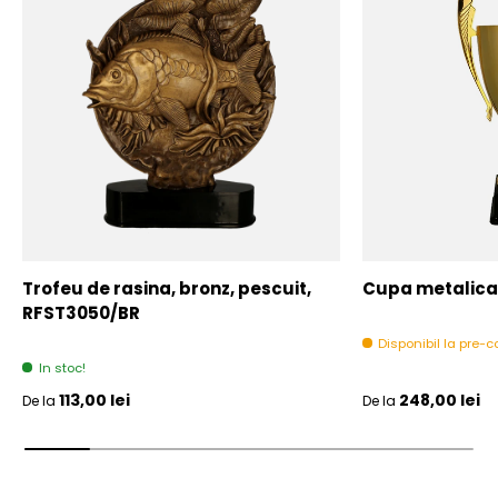
Trofeu de rasina, bronz, pescuit,
Cupa metalica,
RFST3050/BR
Disponibil la pre
In stoc!
Pret initial
Pret initial
113,00 lei
248,00 lei
De la
De la