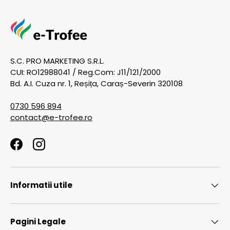
S.C. PRO MARKETING S.R.L.
CUI: RO12988041 / Reg.Com: J11/121/2000
Bd. A.I. Cuza nr. 1, Reșița, Caraș-Severin 320108
0730 596 894
contact@e-trofee.ro
Facebook
Instagram
Informatii utile
Pagini Legale