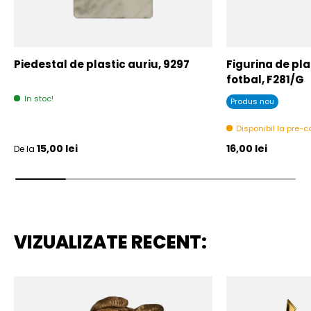
Piedestal de plastic auriu, 9297
Figurina de plas
fotbal, F281/G
In stoc!
Produs nou
Disponibil la pre
Pret initial
Pret initial
15,00 lei
16,00 lei
De la
VIZUALIZATE RECENT: