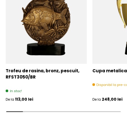
Trofeu de rasina, bronz, pescuit,
Cupa metalica,
RFST3050/BR
Disponibil la pre
In stoc!
Pret initial
Pret initial
113,00 lei
248,00 lei
De la
De la