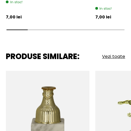
In stoc!
In stoc!
Pret initial
Pret initial
7,00 lei
7,00 lei
PRODUSE SIMILARE:
Vezi toate