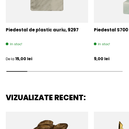
Piedestal de plastic auriu, 9297
Piedestal S700
In stoc!
In stoc!
Pret initial
Pret initial
15,00 lei
9,00 lei
De la
VIZUALIZATE RECENT: