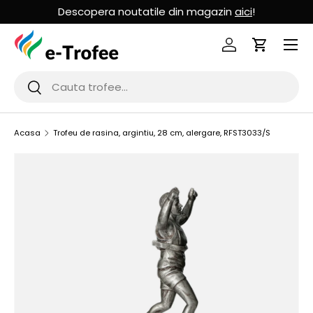
Descopera noutatile din magazin
aici
!
MERGI LA CONTINUT
Logheaza-te
Cos de Cu
Cauta
Cauta
Acasa
Trofeu de rasina, argintiu, 28 cm, alergare, RFST3033/S
SARI LA INFORMATIILE PRODUSULUI