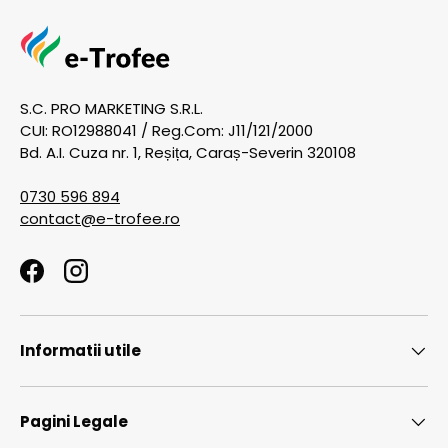
S.C. PRO MARKETING S.R.L.
CUI: RO12988041 / Reg.Com: J11/121/2000
Bd. A.I. Cuza nr. 1, Reșița, Caraș-Severin 320108
0730 596 894
contact@e-trofee.ro
Facebook
Instagram
Informatii utile
Pagini Legale