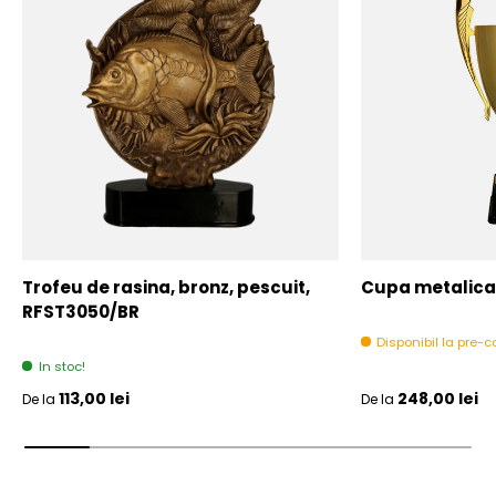
Trofeu de rasina, bronz, pescuit,
Cupa metalica,
RFST3050/BR
Disponibil la pre
In stoc!
Pret initial
Pret initial
113,00 lei
248,00 lei
De la
De la