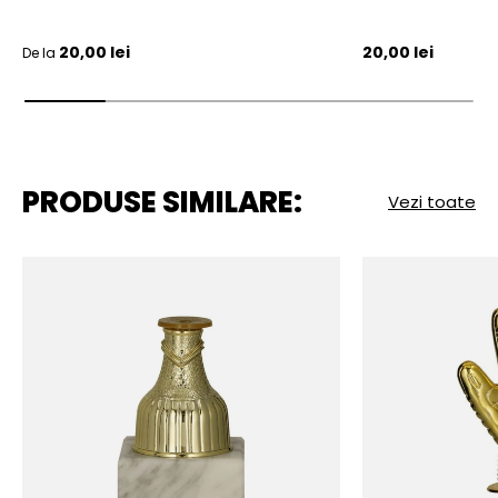
Pret initial
Pret initial
20,00 lei
20,00 lei
De la
PRODUSE SIMILARE:
Vezi toate