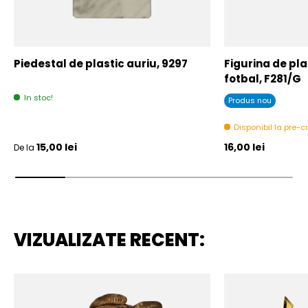
Piedestal de plastic auriu, 9297
Figurina de plas
fotbal, F281/G
In stoc!
Produs nou
Disponibil la pre
Pret initial
Pret initial
15,00 lei
16,00 lei
De la
VIZUALIZATE RECENT: