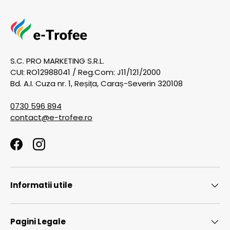
S.C. PRO MARKETING S.R.L.
CUI: RO12988041 / Reg.Com: J11/121/2000
Bd. A.I. Cuza nr. 1, Reșița, Caraș-Severin 320108
0730 596 894
contact@e-trofee.ro
Facebook
Instagram
Informatii utile
Pagini Legale