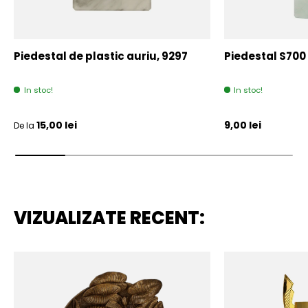
Piedestal de plastic auriu, 9297
Piedestal S700
In stoc!
In stoc!
Pret initial
Pret initial
15,00 lei
9,00 lei
De la
VIZUALIZATE RECENT: