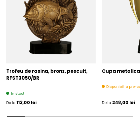
Trofeu de rasina, bronz, pescuit,
Cupa metalica,
RFST3050/BR
Disponibil la pre
In stoc!
Pret initial
Pret initial
113,00 lei
248,00 lei
De la
De la