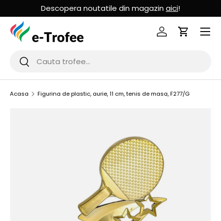
Descopera noutatile din magazin
aici
!
MERGI LA CONTINUT
Logheaza-te
Cos de Cu
Cauta
Cauta
Acasa
Figurina de plastic, aurie, 11 cm, tenis de masa, F277/G
SARI LA INFORMATIILE PRODUSULUI