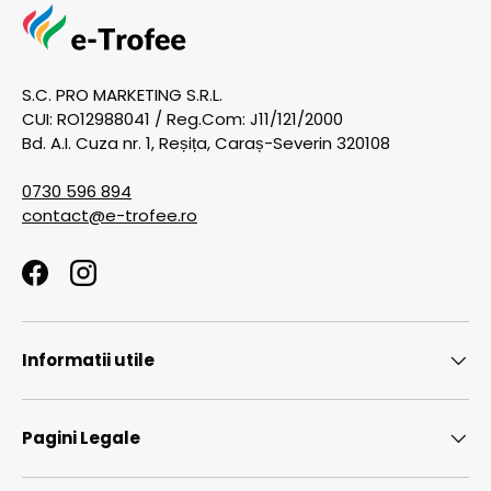
S.C. PRO MARKETING S.R.L.
CUI: RO12988041 / Reg.Com: J11/121/2000
Bd. A.I. Cuza nr. 1, Reșița, Caraș-Severin 320108
0730 596 894
contact@e-trofee.ro
Facebook
Instagram
Informatii utile
Pagini Legale