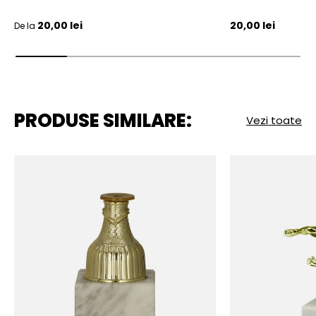
Pret initial
Pret initial
20,00 lei
20,00 lei
De la
PRODUSE SIMILARE:
Vezi toate