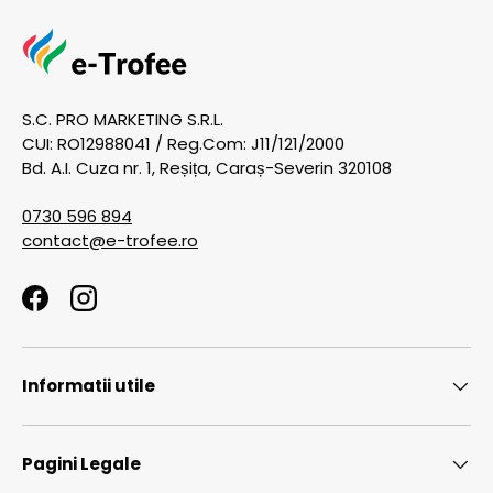
S.C. PRO MARKETING S.R.L.
CUI: RO12988041 / Reg.Com: J11/121/2000
Bd. A.I. Cuza nr. 1, Reșița, Caraș-Severin 320108
0730 596 894
contact@e-trofee.ro
Facebook
Instagram
Informatii utile
Pagini Legale