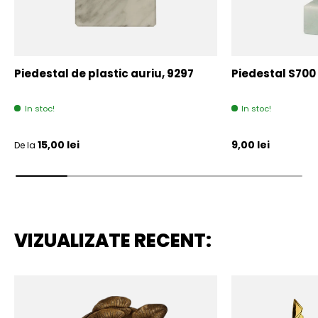
Piedestal de plastic auriu, 9297
Piedestal S700
In stoc!
In stoc!
Pret initial
Pret initial
15,00 lei
9,00 lei
De la
VIZUALIZATE RECENT: