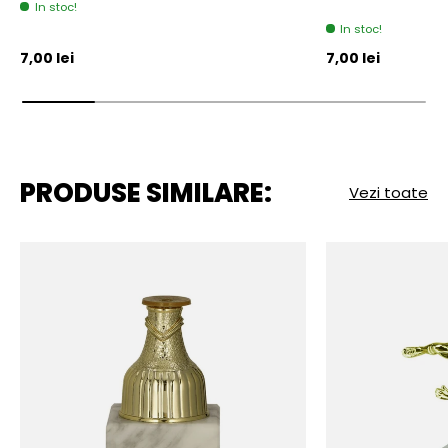
In stoc!
In stoc!
Pret initial
Pret initial
7,00 lei
7,00 lei
PRODUSE SIMILARE:
Vezi toate