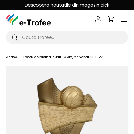
Descopera noutatile din magazin
aici
!
MERGI LA CONTINUT
Logheaza-te
Cos de Cu
Cauta
Cauta
Acasa
Trofeu de rasina, auriu, 10 cm, handbal, RP4027
SARI LA INFORMATIILE PRODUSULUI