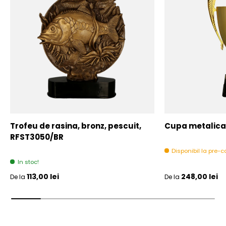
Trofeu de rasina, bronz, pescuit,
Cupa metalica,
RFST3050/BR
Disponibil la pre
In stoc!
Pret initial
Pret initial
113,00 lei
248,00 lei
De la
De la