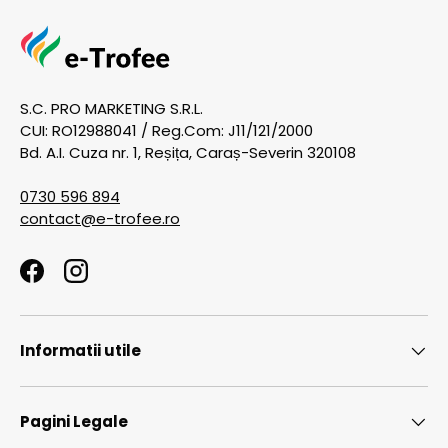
S.C. PRO MARKETING S.R.L.
CUI: RO12988041 / Reg.Com: J11/121/2000
Bd. A.I. Cuza nr. 1, Reșița, Caraș-Severin 320108
0730 596 894
contact@e-trofee.ro
Facebook
Instagram
Informatii utile
Pagini Legale