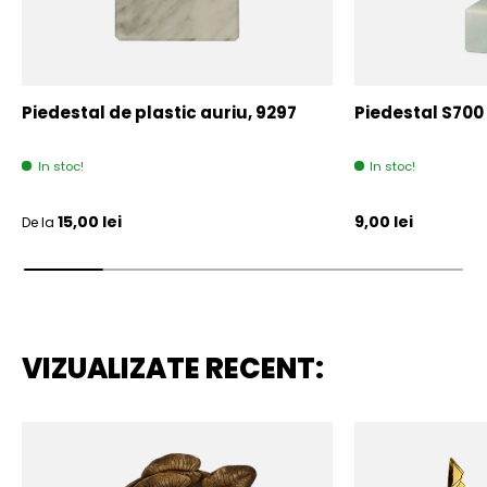
Piedestal de plastic auriu, 9297
Piedestal S700
In stoc!
In stoc!
Pret initial
Pret initial
15,00 lei
9,00 lei
De la
VIZUALIZATE RECENT: