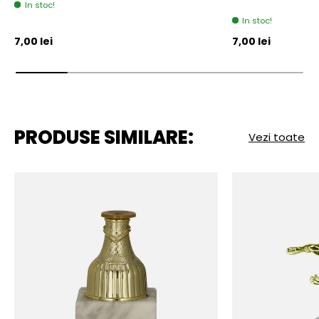
In stoc!
In stoc!
Pret initial
Pret initial
7,00 lei
7,00 lei
PRODUSE SIMILARE:
Vezi toate