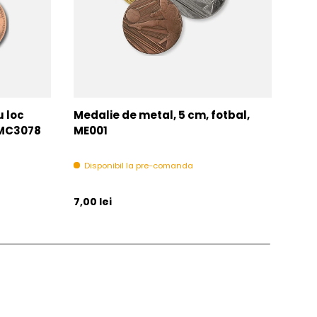
u loc
Medalie de metal, 5 cm, fotbal,
Med
MMC3078
ME001
MM
Disponibil la pre-comanda
In 
Pret initial
Pret 
7,00 lei
6,00