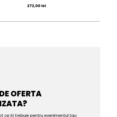
Pret initial
Pret 
272,00 lei
271,
 DE OFERTA
IZATA?
ot ce iti trebuie pentru evenimentul tau: