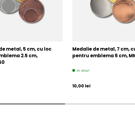
de metal, 5 cm, cu loc
Medalie de metal, 7 cm, c
mblema 2.5 cm,
pentru emblema 5 cm, 
50
In stoc!
l
Pret initial
10,00 lei