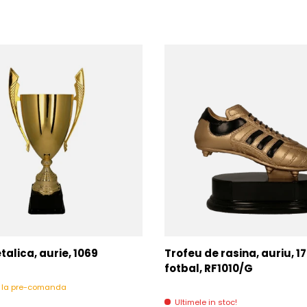
alica, aurie, 1069
Trofeu de rasina, auriu, 1
fotbal, RF1010/G
l la pre-comanda
Ultimele in stoc!