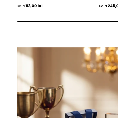
Pret initial
Pret initia
113,00 lei
248,0
De la
De la