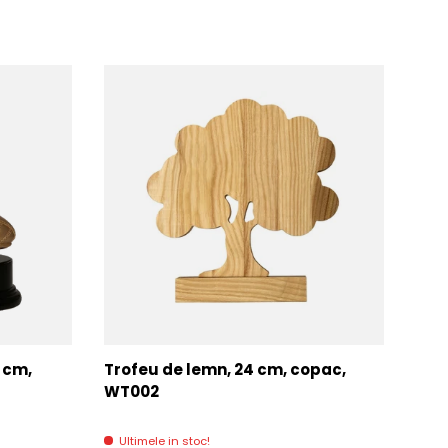
7 cm,
Trofeu de lemn, 24 cm, copac,
Trof
WT002
AC0
Ultimele in stoc!
Di