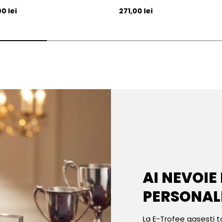
l
Pret initial
0 lei
271,00 lei
AI NEVOIE
PERSONAL
La E-Trofee gasesti t