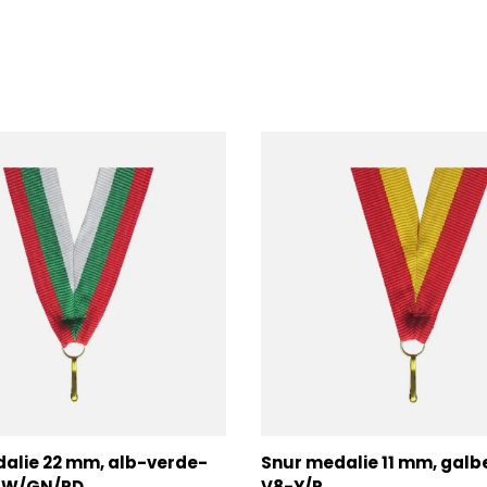
alie 22 mm, alb-verde-
Snur medalie 11 mm, galb
2-W/GN/RD
V8-Y/R