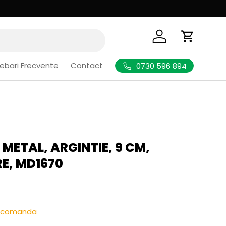
Logheaza-te
Cos de Cu
rebari Frecvente
Contact
0730 596 894
 METAL, ARGINTIE, 9 CM,
E, MD1670
l
re-comanda