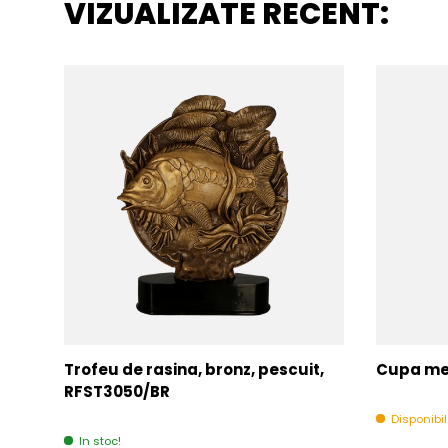
VIZUALIZATE RECENT:
Trofeu de rasina, bronz, pescuit,
Cupa met
RFST3050/BR
Disponibi
In stoc!