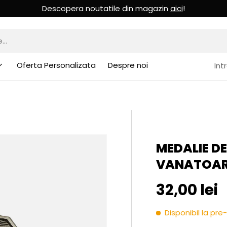
Descopera noutatile din magazin
aici
!
Oferta Personalizata
Despre noi
Int
MEDALIE DE
VANATOAR
Pret initia
32,00 lei
Disponibil la p