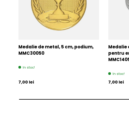
Medalie de metal, 5 cm, podium,
Medalie 
MMC30050
pentru e
MMC140
In stoc!
In stoc!
Pret initial
Pret initia
7,00 lei
7,00 lei