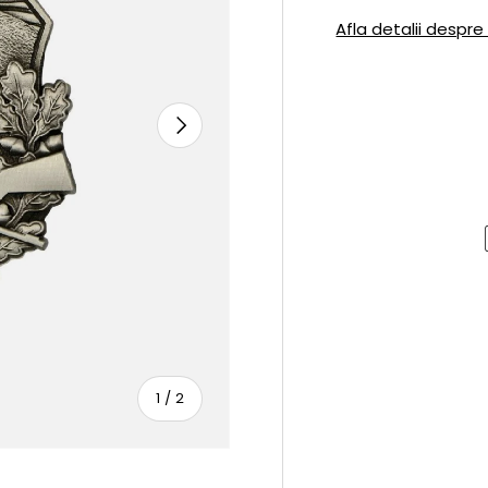
Afla detalii despre
URMATOR
sau
1
/
2