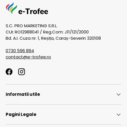
S.C. PRO MARKETING S.R.L.
CUI: RO12988041 / Reg.Com: J11/121/2000
Bd. A.I. Cuza nr. 1, Reșița, Caraș-Severin 320108
0730 596 894
contact@e-trofee.ro
Facebook
Instagram
Informatii utile
Pagini Legale