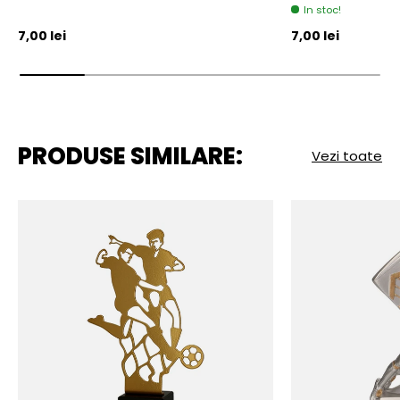
In stoc!
Pret initial
Pret initial
7,00 lei
7,00 lei
PRODUSE SIMILARE:
Vezi toate