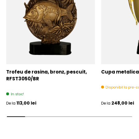
Trofeu de rasina, bronz, pescuit,
Cupa metalica,
RFST3050/BR
Disponibil la pre
In stoc!
Pret initial
Pret initial
113,00 lei
248,00 lei
De la
De la