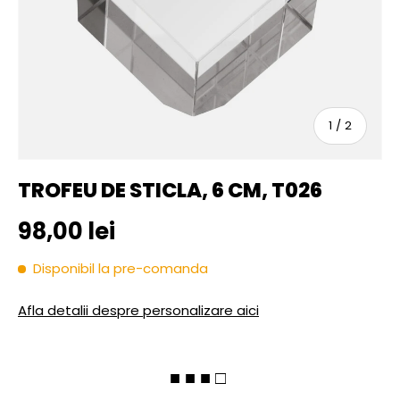
sau
1
/
2
TROFEU DE STICLA, 6 CM, T026
Pret initial
98,00 lei
Disponibil la pre-comanda
Afla detalii despre personalizare aici
■ ■ ■ □