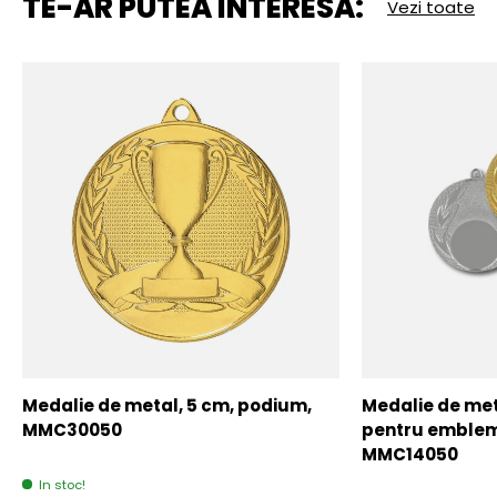
TE-AR PUTEA INTERESA:
Vezi toate
Medalie de metal, 5 cm, podium,
Medalie de meta
MMC30050
pentru emblem
MMC14050
In stoc!