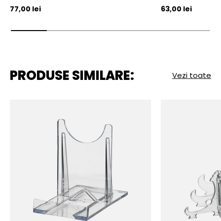
Pret initial
Pret initial
77,00 lei
63,00 lei
PRODUSE SIMILARE:
Vezi toate