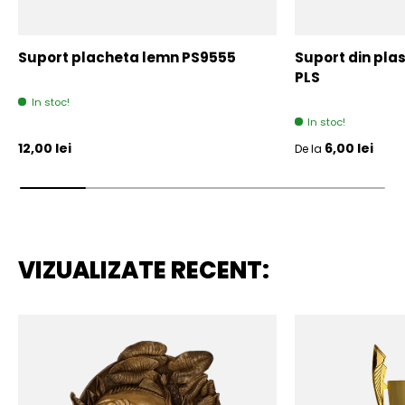
Suport placheta lemn PS9555
Suport din plas
PLS
In stoc!
In stoc!
Pret initial
Pret initial
12,00 lei
6,00 lei
De la
VIZUALIZATE RECENT: