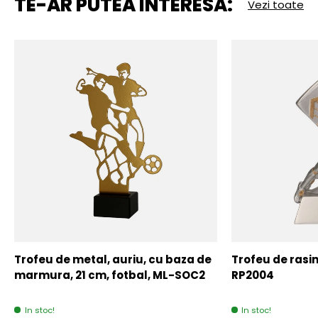
TE-AR PUTEA INTERESA:
Vezi toate
Trofeu de metal, auriu, cu baza de
Trofeu de rasin
marmura, 21 cm, fotbal, ML-SOC2
RP2004
In stoc!
In stoc!