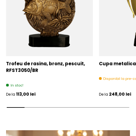
Trofeu de rasina, bronz, pescuit,
Cupa metalica,
RFST3050/BR
Disponibil la pre
In stoc!
Pret initial
Pret initial
113,00 lei
248,00 lei
De la
De la