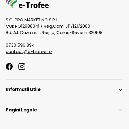
S.C. PRO MARKETING S.R.L.
CUI: RO12988041 / Reg.Com: J11/121/2000
Bd. A.I. Cuza nr. 1, Reșița, Caraș-Severin 320108
0730 596 894
contact@e-trofee.ro
Facebook
Instagram
Informatii utile
Pagini Legale