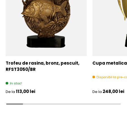
Trofeu de rasina, bronz, pescuit,
Cupa metalica,
RFST3050/BR
Disponibil la pre
In stoc!
Pret initial
Pret initial
113,00 lei
248,00 lei
De la
De la