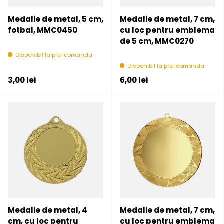
Medalie de metal, 5 cm,
Medalie de metal, 7 cm,
fotbal, MMC0450
cu loc pentru emblema
de 5 cm, MMC0270
Disponibil la pre-comanda
Disponibil la pre-comanda
Pret initial
Pret initial
3,00 lei
6,00 lei
Medalie de metal, 4
Medalie de metal, 7 cm,
cm, cu loc pentru
cu loc pentru emblema