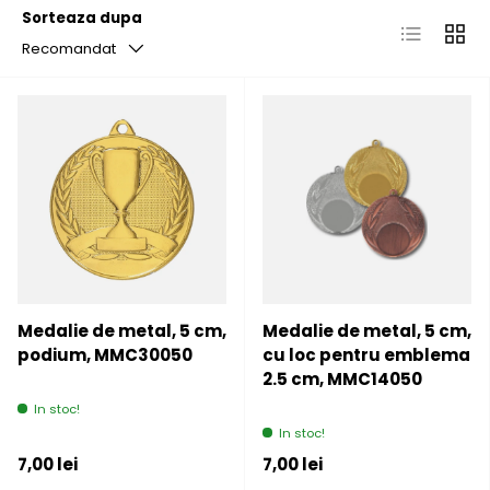
Sorteaza dupa
Lista
Grila
Recomandat
Medalie de metal, 5 cm,
Medalie de metal, 5 cm,
podium, MMC30050
cu loc pentru emblema
2.5 cm, MMC14050
In stoc!
In stoc!
Pret initial
Pret initial
7,00 lei
7,00 lei