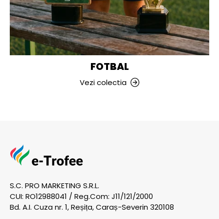
FOTBAL
Vezi colectia
S.C. PRO MARKETING S.R.L.
CUI: RO12988041 / Reg.Com: J11/121/2000
Bd. A.I. Cuza nr. 1, Reșița, Caraș-Severin 320108