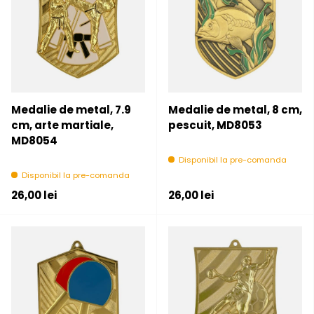
Medalie de metal, 7.9
Medalie de metal, 8 cm,
cm, arte martiale,
pescuit, MD8053
MD8054
Disponibil la pre-comanda
Disponibil la pre-comanda
Pret initial
Pret initial
26,00 lei
26,00 lei