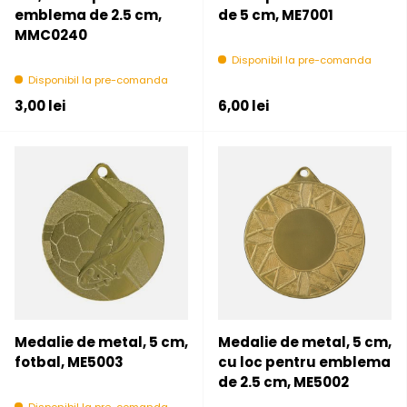
emblema de 2.5 cm,
de 5 cm, ME7001
MMC0240
Disponibil la pre-comanda
Disponibil la pre-comanda
Pret initial
Pret initial
3,00 lei
6,00 lei
Medalie de metal, 5 cm,
Medalie de metal, 5 cm,
fotbal, ME5003
cu loc pentru emblema
de 2.5 cm, ME5002