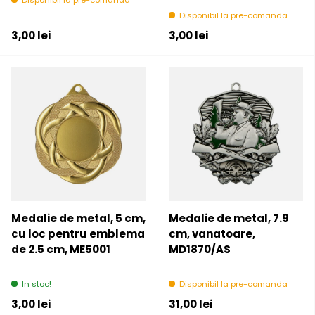
Disponibil la pre-comanda
Disponibil la pre-comanda
Pret initial
Pret initial
3,00 lei
3,00 lei
Medalie de metal, 5 cm,
Medalie de metal, 7.9
cu loc pentru emblema
cm, vanatoare,
de 2.5 cm, ME5001
MD1870/AS
In stoc!
Disponibil la pre-comanda
Pret initial
Pret initial
3,00 lei
31,00 lei