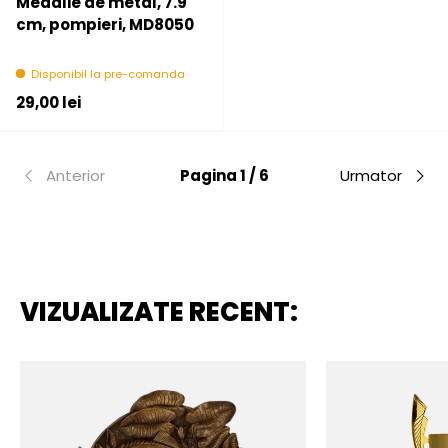
Medalie de metal, 7.9
cm, pompieri, MD8050
Disponibil la pre-comanda
Pret initial
29,00 lei
Anterior
Pagina 1 / 6
Urmator
VIZUALIZATE RECENT: