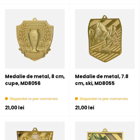
Medalie de metal, 8 cm,
Medalie de metal, 7.8
cupe, MD8056
cm, ski, MD8055
Disponibil la pre-comanda
Disponibil la pre-comanda
Pret initial
Pret initial
21,00 lei
21,00 lei