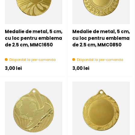
Medalie de metal, 5 cm,
Medalie de metal, 5 cm,
cu loc pentru emblema
cu loc pentru emblema
de 2.5 cm, MMC1650
de 2.5 cm, MMC0850
Disponibil la pre-comanda
Disponibil la pre-comanda
Pret initial
Pret initial
3,00 lei
3,00 lei