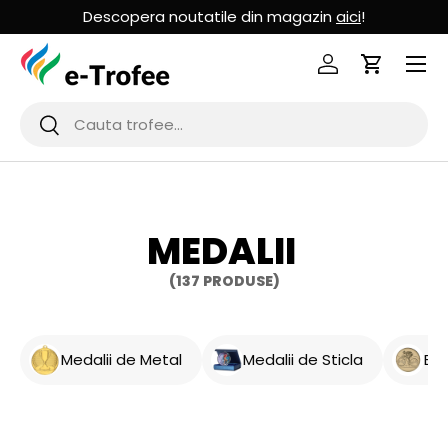
Descopera noutatile din magazin
aici
!
MERGI LA CONTINUT
Logheaza-te
Cos de Cu
Cauta
Cauta
MEDALII
(137 PRODUSE)
Medalii de Metal
Medalii de Sticla
Em