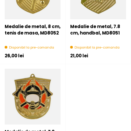
Medalie de metal, 8 cm,
Medalie de metal, 7.8
tenis de masa, MD8052
cm, handbal, MD8051
Disponibil la pre-comanda
Disponibil la pre-comanda
Pret initial
Pret initial
26,00 lei
21,00 lei