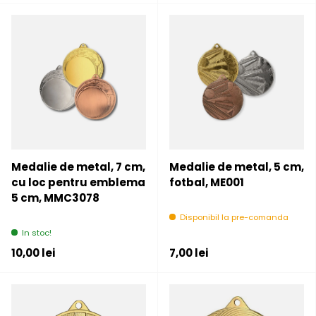
Medalie de metal, 7 cm,
Medalie de metal, 5 cm,
cu loc pentru emblema
fotbal, ME001
5 cm, MMC3078
Disponibil la pre-comanda
In stoc!
Pret initial
Pret initial
10,00 lei
7,00 lei