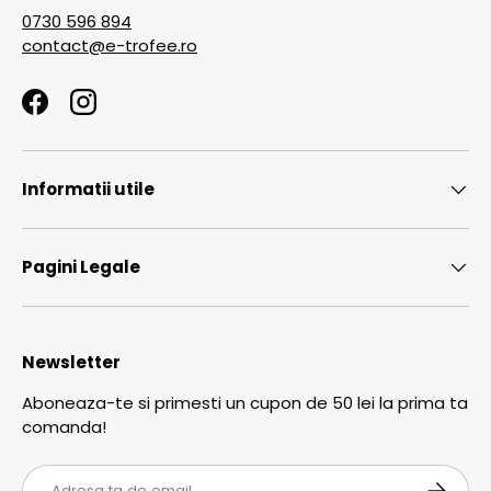
0730 596 894
contact@e-trofee.ro
Facebook
Instagram
Informatii utile
Pagini Legale
Newsletter
Aboneaza-te si primesti un cupon de 50 lei la prima ta
comanda!
Email
ABONEA