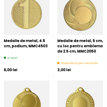
Medalie de metal, 4.5
Medalie de metal, 5 cm,
cm, podium, MMC4503
cu loc pentru emblema
de 2.5 cm, MMC2050
In stoc!
Disponibil la pre-comanda
Pret initial
Pret initial
6,00 lei
3,00 lei