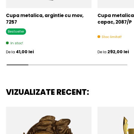
Cupa metalica, argintie cu mov,
Cupa metalica,
7257
capac, 2087/P
Bestseller
Stoc limitat!
In stoc!
Pret initial
Pret initial
41,00 lei
292,00 lei
De la
De la
VIZUALIZATE RECENT: