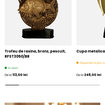
Trofeu de rasina, bronz, pescuit,
Cupa metalica,
RFST3050/BR
Disponibil la pre
In stoc!
Pret initial
Pret initial
113,00 lei
248,00 lei
De la
De la