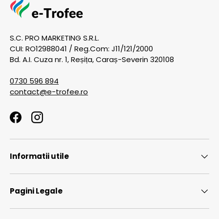
S.C. PRO MARKETING S.R.L.
CUI: RO12988041 / Reg.Com: J11/121/2000
Bd. A.I. Cuza nr. 1, Reșița, Caraș-Severin 320108
0730 596 894
contact@e-trofee.ro
Facebook
Instagram
Informatii utile
Pagini Legale