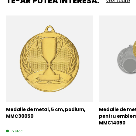
TE-AR PUTEA INTERESA:
Vezi toate
Medalie de metal, 5 cm, podium,
Medalie de meta
MMC30050
pentru emblem
MMC14050
In stoc!