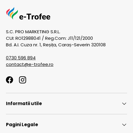
S.C. PRO MARKETING S.R.L.
CUI: RO12988041 / Reg.Com: J11/121/2000
Bd. A.I. Cuza nr. 1, Reșița, Caraș-Severin 320108
0730 596 894
contact@e-trofee.ro
Facebook
Instagram
Informatii utile
Pagini Legale