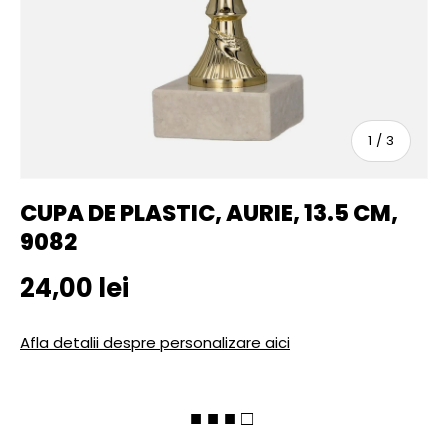
sau
1
/
3
CUPA DE PLASTIC, AURIE, 13.5 CM,
9082
Pret initial
24,00 lei
Afla detalii despre personalizare aici
■ ■ ■ □