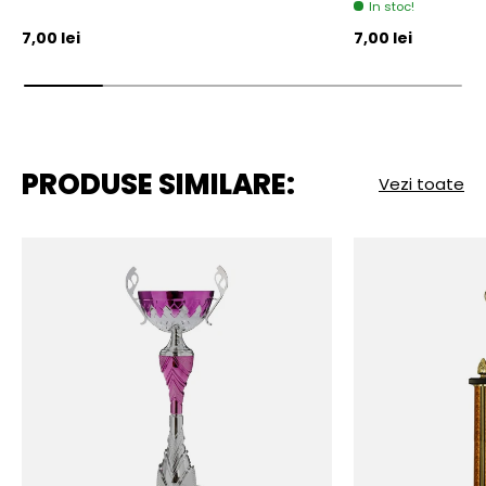
In stoc!
Pret initial
Pret initial
7,00 lei
7,00 lei
PRODUSE SIMILARE:
Vezi toate