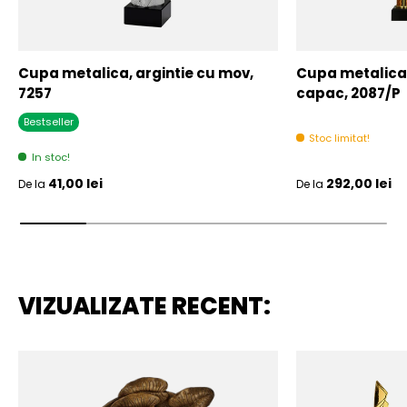
Cupa metalica, argintie cu mov,
Cupa metalica,
7257
capac, 2087/P
Bestseller
Stoc limitat!
In stoc!
Pret initial
Pret initial
41,00 lei
292,00 lei
De la
De la
VIZUALIZATE RECENT: