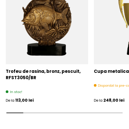
Trofeu de rasina, bronz, pescuit,
Cupa metalica,
RFST3050/BR
Disponibil la pre
In stoc!
Pret initial
Pret initial
113,00 lei
248,00 lei
De la
De la