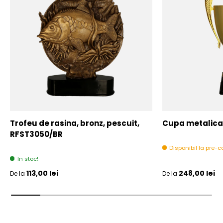
Trofeu de rasina, bronz, pescuit,
Cupa metalica,
RFST3050/BR
Disponibil la pre
In stoc!
Pret initial
Pret initial
113,00 lei
248,00 lei
De la
De la