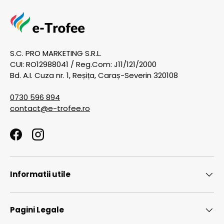
S.C. PRO MARKETING S.R.L.
CUI: RO12988041 / Reg.Com: J11/121/2000
Bd. A.I. Cuza nr. 1, Reșița, Caraș-Severin 320108
0730 596 894
contact@e-trofee.ro
Facebook
Instagram
Informatii utile
Pagini Legale