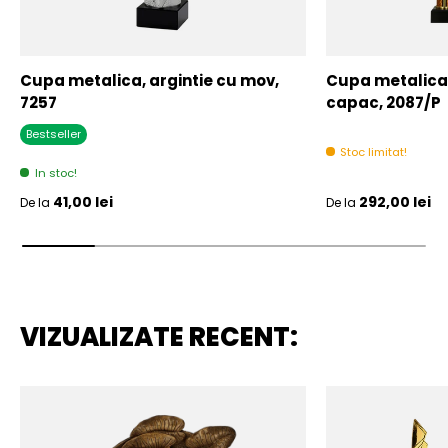
Cupa metalica, argintie cu mov,
Cupa metalica,
7257
capac, 2087/P
Bestseller
Stoc limitat!
In stoc!
Pret initial
Pret initial
41,00 lei
292,00 lei
De la
De la
VIZUALIZATE RECENT: