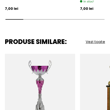
In stoc!
Pret initial
Pret initial
7,00 lei
7,00 lei
PRODUSE SIMILARE:
Vezi toate