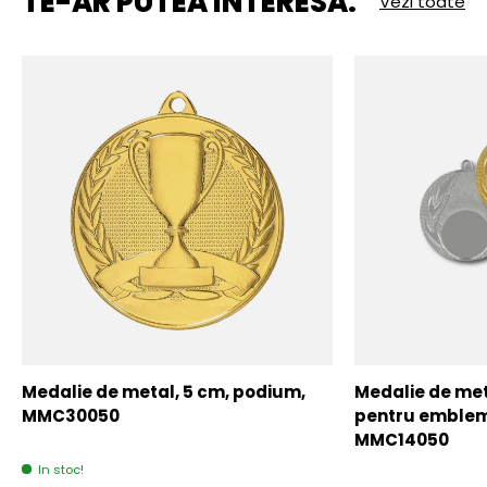
TE-AR PUTEA INTERESA:
Vezi toate
Medalie de metal, 5 cm, podium,
Medalie de meta
MMC30050
pentru emblem
MMC14050
In stoc!