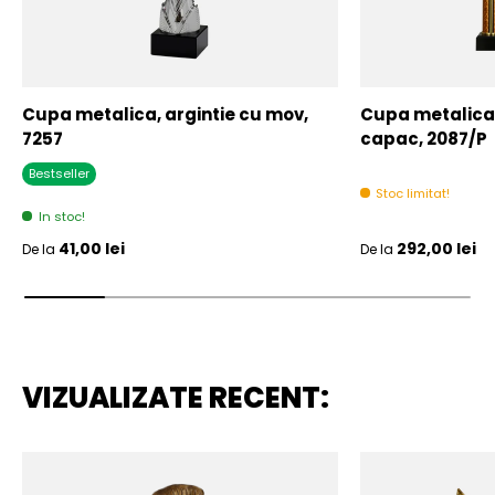
Cupa metalica, argintie cu mov,
Cupa metalica,
7257
capac, 2087/P
Bestseller
Stoc limitat!
In stoc!
Pret initial
Pret initial
41,00 lei
292,00 lei
De la
De la
VIZUALIZATE RECENT: