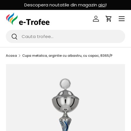
Descopera noutatile din magazin
aici
!
MERGI LA CONTINUT
Logheaza-te
Cos de Cu
Cauta
Cauta
Acasa
Cupa metalica, argintie cu albastru, cu capac, 8365/P
SARI LA INFORMATIILE PRODUSULUI