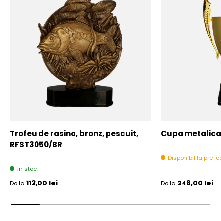
Trofeu de rasina, bronz, pescuit,
Cupa metalica,
RFST3050/BR
Disponibil la pre
In stoc!
Pret initial
Pret initial
113,00 lei
248,00 lei
De la
De la