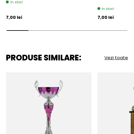
In stoc!
In stoc!
Pret initial
Pret initial
7,00 lei
7,00 lei
PRODUSE SIMILARE:
Vezi toate