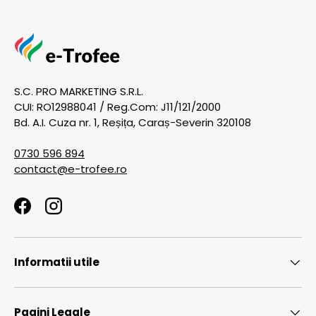
S.C. PRO MARKETING S.R.L.
CUI: RO12988041 / Reg.Com: J11/121/2000
Bd. A.I. Cuza nr. 1, Reșița, Caraș-Severin 320108
0730 596 894
contact@e-trofee.ro
Facebook
Instagram
Informatii utile
Pagini Legale