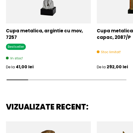
Cupa metalica, argintie cu mov,
Cupa metalica,
7257
capac, 2087/P
Bestseller
Stoc limitat!
In stoc!
Pret initial
Pret initial
41,00 lei
292,00 lei
De la
De la
VIZUALIZATE RECENT: