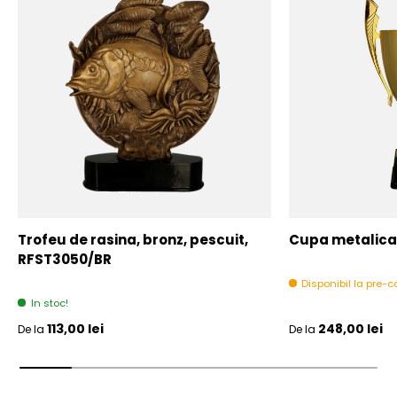
Trofeu de rasina, bronz, pescuit,
Cupa metalica,
RFST3050/BR
Disponibil la pre
In stoc!
Pret initial
Pret initial
113,00 lei
248,00 lei
De la
De la