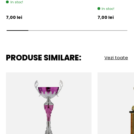
In stoc!
In stoc!
Pret initial
Pret initial
7,00 lei
7,00 lei
PRODUSE SIMILARE:
Vezi toate