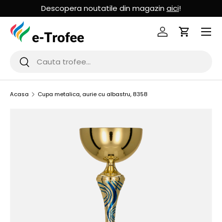
Descopera noutatile din magazin
aici
!
MERGI LA CONTINUT
Logheaza-te
Cos de Cu
Cauta
Cauta
Acasa
Cupa metalica, aurie cu albastru, 8358
SARI LA INFORMATIILE PRODUSULUI