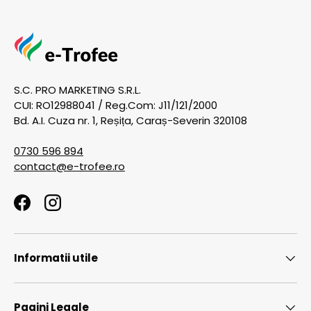
S.C. PRO MARKETING S.R.L.
CUI: RO12988041 / Reg.Com: J11/121/2000
Bd. A.I. Cuza nr. 1, Reșița, Caraș-Severin 320108
0730 596 894
contact@e-trofee.ro
Facebook
Instagram
Informatii utile
Pagini Legale