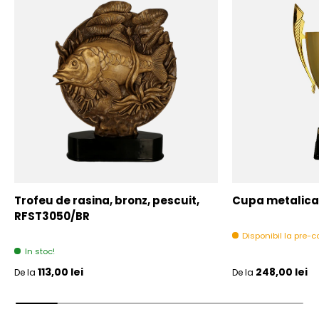
Trofeu de rasina, bronz, pescuit,
Cupa metalica,
RFST3050/BR
Disponibil la pre
In stoc!
Pret initial
Pret initial
113,00 lei
248,00 lei
De la
De la