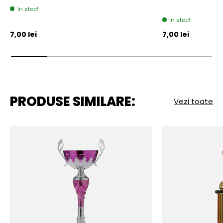
In stoc!
In stoc!
Pret initial
Pret initial
7,00 lei
7,00 lei
PRODUSE SIMILARE:
Vezi toate