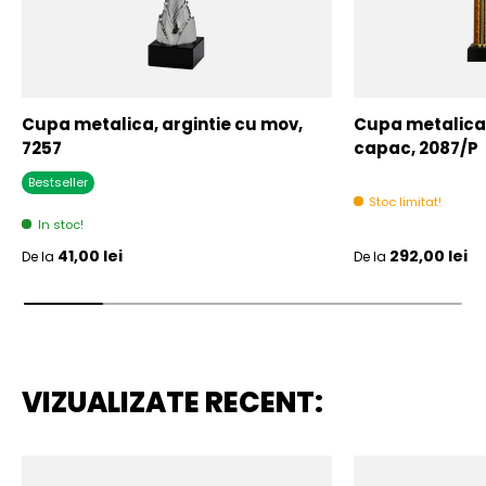
Cupa metalica, argintie cu mov,
Cupa metalica,
7257
capac, 2087/P
Bestseller
Stoc limitat!
In stoc!
Pret initial
Pret initial
41,00 lei
292,00 lei
De la
De la
VIZUALIZATE RECENT: