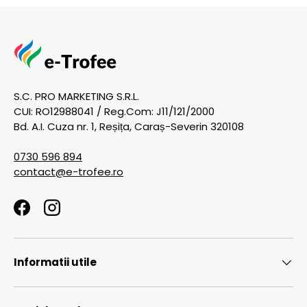
S.C. PRO MARKETING S.R.L.
CUI: RO12988041 / Reg.Com: J11/121/2000
Bd. A.I. Cuza nr. 1, Reșița, Caraș-Severin 320108
0730 596 894
contact@e-trofee.ro
Facebook
Instagram
Informatii utile