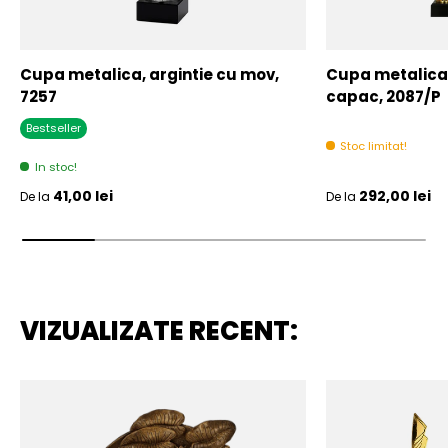
Cupa metalica, argintie cu mov,
Cupa metalica,
7257
capac, 2087/P
Bestseller
Stoc limitat!
In stoc!
Pret initial
Pret initial
41,00 lei
292,00 lei
De la
De la
VIZUALIZATE RECENT: