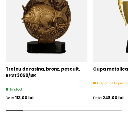
Trofeu de rasina, bronz, pescuit,
Cupa metalica,
RFST3050/BR
Disponibil la pre
In stoc!
Pret initial
Pret initial
113,00 lei
248,00 lei
De la
De la