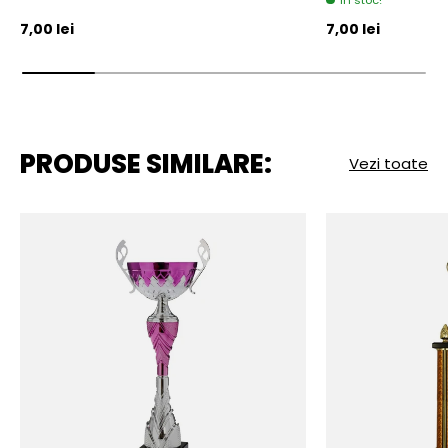
In stoc!
Pret initial
Pret initial
7,00 lei
7,00 lei
PRODUSE SIMILARE:
Vezi toate