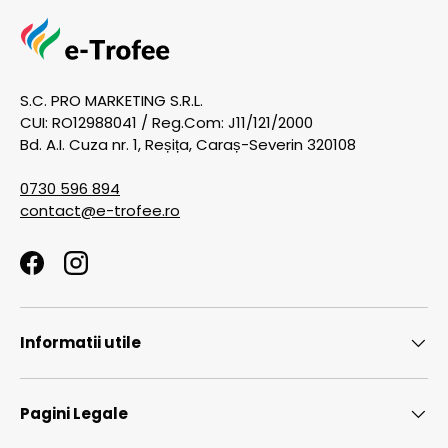
S.C. PRO MARKETING S.R.L.
CUI: RO12988041 / Reg.Com: J11/121/2000
Bd. A.I. Cuza nr. 1, Reșița, Caraș-Severin 320108
0730 596 894
contact@e-trofee.ro
Facebook
Instagram
Informatii utile
Pagini Legale