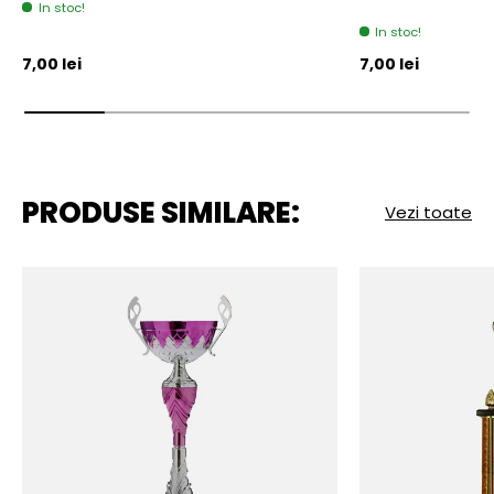
In stoc!
In stoc!
Pret initial
Pret initial
7,00 lei
7,00 lei
PRODUSE SIMILARE:
Vezi toate