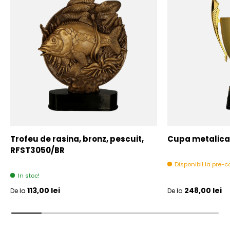
Trofeu de rasina, bronz, pescuit,
Cupa metalica,
RFST3050/BR
Disponibil la pre
In stoc!
Pret initial
Pret initial
113,00 lei
248,00 lei
De la
De la