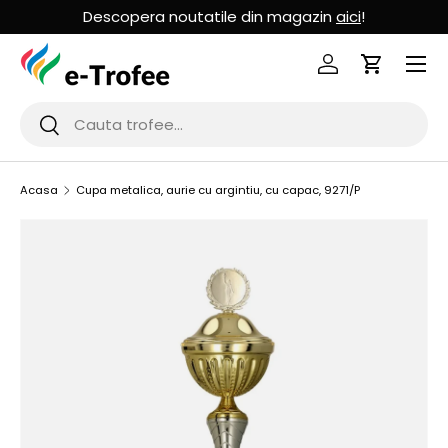
Descopera noutatile din magazin
aici
!
MERGI LA CONTINUT
Logheaza-te
Cos de Cu
Cauta
Cauta
Acasa
Cupa metalica, aurie cu argintiu, cu capac, 9271/P
SARI LA INFORMATIILE PRODUSULUI