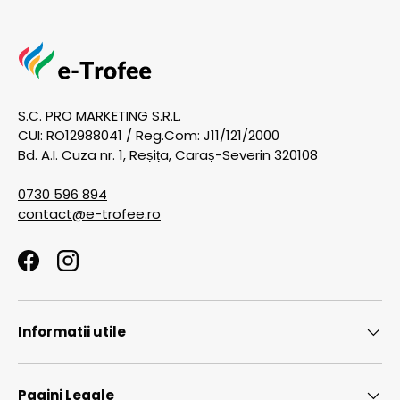
S.C. PRO MARKETING S.R.L.
CUI: RO12988041 / Reg.Com: J11/121/2000
Bd. A.I. Cuza nr. 1, Reșița, Caraș-Severin 320108
0730 596 894
contact@e-trofee.ro
Facebook
Instagram
Informatii utile
Pagini Legale