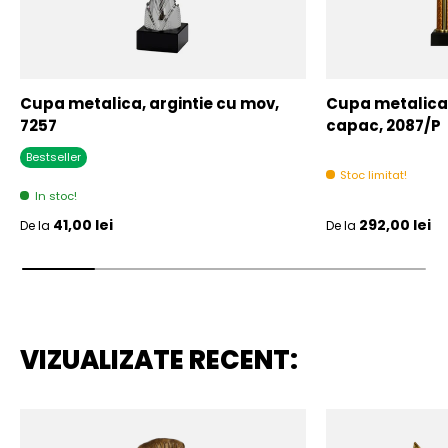
Cupa metalica, argintie cu mov,
Cupa metalica,
7257
capac, 2087/P
Bestseller
Stoc limitat!
In stoc!
Pret initial
Pret initial
41,00 lei
292,00 lei
De la
De la
VIZUALIZATE RECENT: