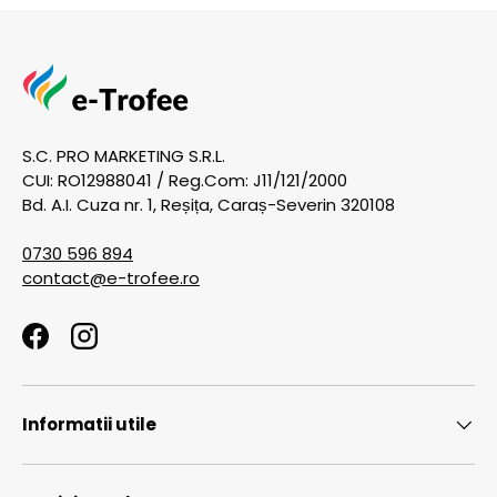
S.C. PRO MARKETING S.R.L.
CUI: RO12988041 / Reg.Com: J11/121/2000
Bd. A.I. Cuza nr. 1, Reșița, Caraș-Severin 320108
0730 596 894
contact@e-trofee.ro
Facebook
Instagram
Informatii utile