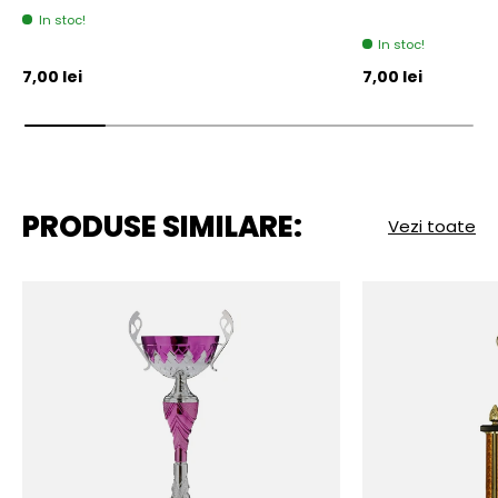
In stoc!
In stoc!
Pret initial
Pret initial
7,00 lei
7,00 lei
PRODUSE SIMILARE:
Vezi toate