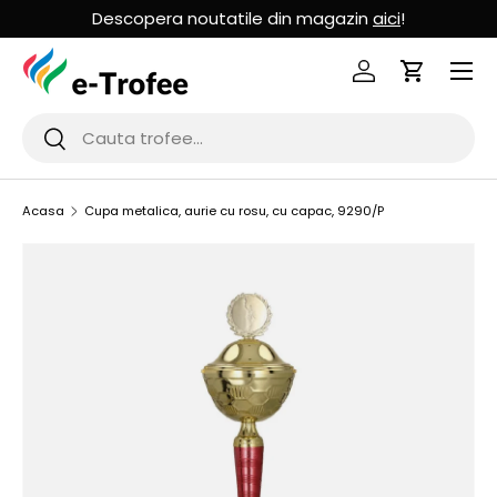
Descopera noutatile din magazin
aici
!
MERGI LA CONTINUT
Logheaza-te
Cos de Cu
Cauta
Cauta
Acasa
Cupa metalica, aurie cu rosu, cu capac, 9290/P
SARI LA INFORMATIILE PRODUSULUI