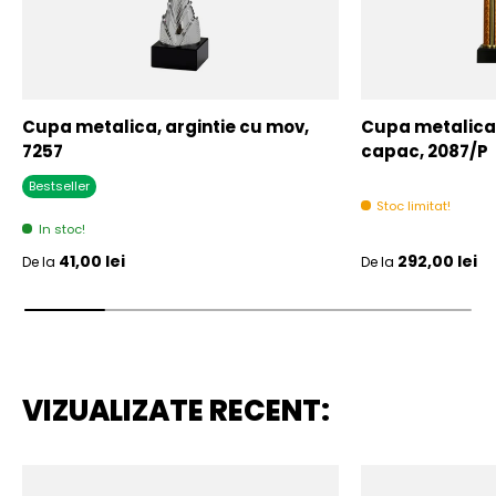
Cupa metalica, argintie cu mov,
Cupa metalica,
7257
capac, 2087/P
Bestseller
Stoc limitat!
In stoc!
Pret initial
Pret initial
41,00 lei
292,00 lei
De la
De la
VIZUALIZATE RECENT: