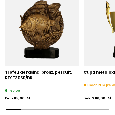
Trofeu de rasina, bronz, pescuit,
Cupa metalica,
RFST3050/BR
Disponibil la pre
In stoc!
Pret initial
Pret initial
113,00 lei
248,00 lei
De la
De la