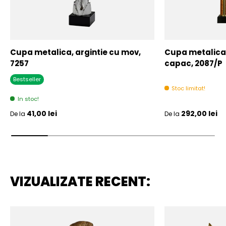
Cupa metalica, argintie cu mov,
Cupa metalica,
7257
capac, 2087/P
Bestseller
Stoc limitat!
In stoc!
Pret initial
Pret initial
41,00 lei
292,00 lei
De la
De la
VIZUALIZATE RECENT: