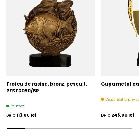
Trofeu de rasina, bronz, pescuit,
Cupa metalica,
RFST3050/BR
Disponibil la pre
In stoc!
Pret initial
Pret initial
113,00 lei
248,00 lei
De la
De la