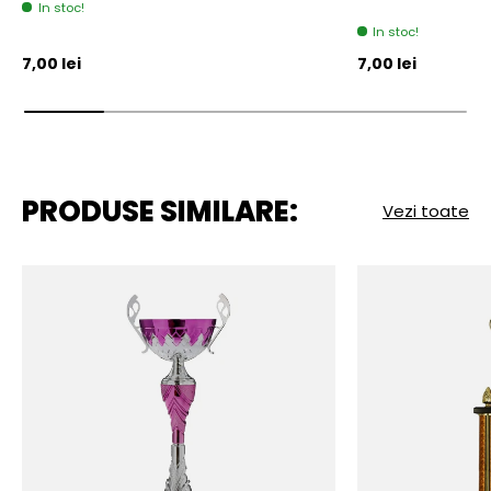
In stoc!
In stoc!
Pret initial
Pret initial
7,00 lei
7,00 lei
PRODUSE SIMILARE:
Vezi toate