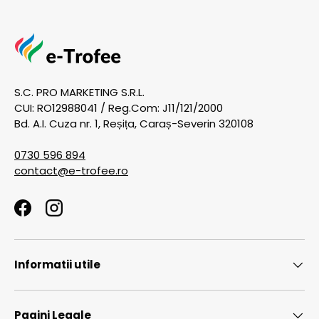
S.C. PRO MARKETING S.R.L.
CUI: RO12988041 / Reg.Com: J11/121/2000
Bd. A.I. Cuza nr. 1, Reșița, Caraș-Severin 320108
0730 596 894
contact@e-trofee.ro
Facebook
Instagram
Informatii utile
Pagini Legale