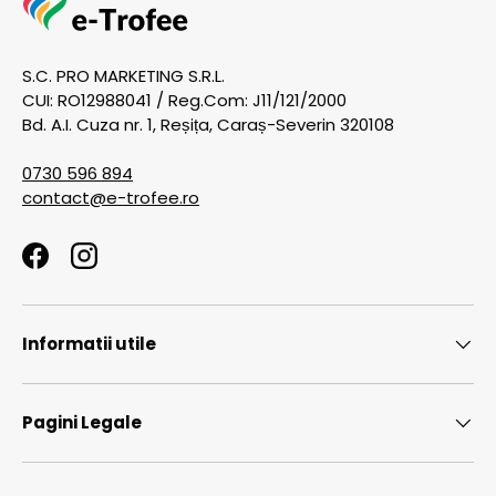
S.C. PRO MARKETING S.R.L.
CUI: RO12988041 / Reg.Com: J11/121/2000
Bd. A.I. Cuza nr. 1, Reșița, Caraș-Severin 320108
0730 596 894
contact@e-trofee.ro
Facebook
Instagram
Informatii utile
Pagini Legale