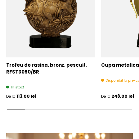
Trofeu de rasina, bronz, pescuit,
Cupa metalica,
RFST3050/BR
Disponibil la pre
In stoc!
Pret initial
Pret initial
113,00 lei
248,00 lei
De la
De la