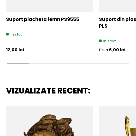
Suport placheta lemn PS9555
Suport din plas
PLS
In stoc!
In stoc!
Pret initial
Pret initial
12,00 lei
6,00 lei
De la
VIZUALIZATE RECENT: