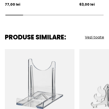
Pret initial
Pret initial
77,00 lei
63,00 lei
PRODUSE SIMILARE:
Vezi toate