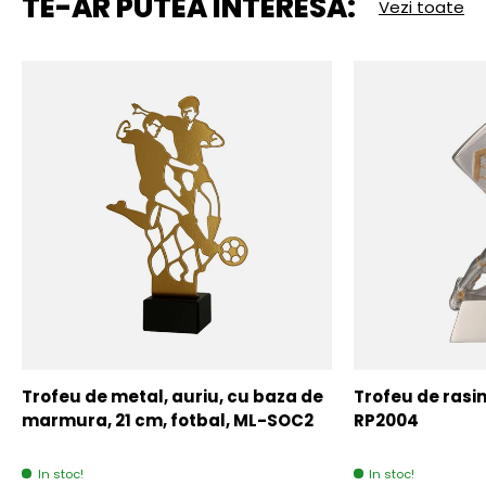
TE-AR PUTEA INTERESA:
Vezi toate
Trofeu de metal, auriu, cu baza de
Trofeu de rasin
marmura, 21 cm, fotbal, ML-SOC2
RP2004
In stoc!
In stoc!