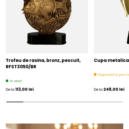
Trofeu de rasina, bronz, pescuit,
Cupa metalica,
RFST3050/BR
Disponibil la pre
In stoc!
Pret initial
Pret initial
113,00 lei
248,00 lei
De la
De la