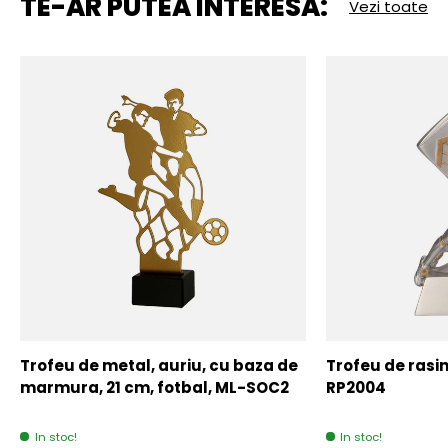
TE-AR PUTEA INTERESA:
Vezi toate
Trofeu de metal, auriu, cu baza de
Trofeu de rasin
marmura, 21 cm, fotbal, ML-SOC2
RP2004
In stoc!
In stoc!