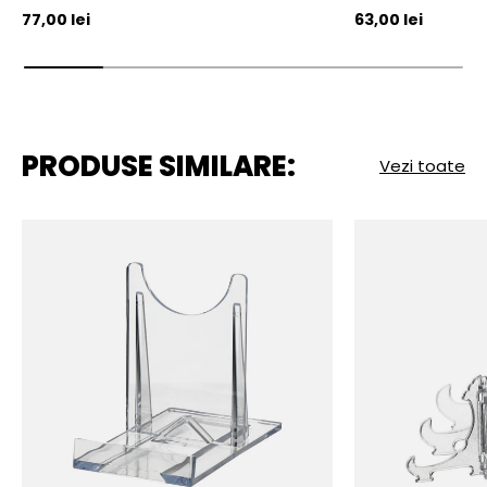
Pret initial
Pret initial
77,00 lei
63,00 lei
PRODUSE SIMILARE:
Vezi toate