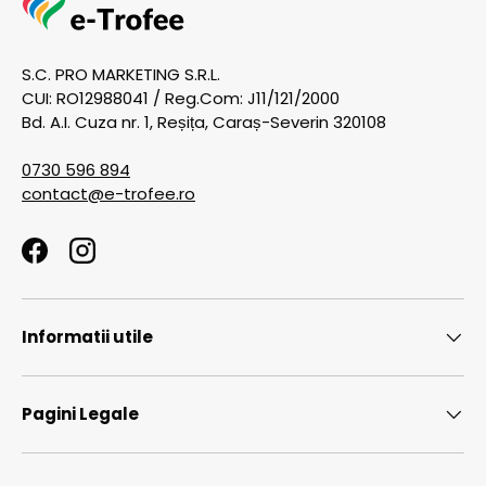
S.C. PRO MARKETING S.R.L.
CUI: RO12988041 / Reg.Com: J11/121/2000
Bd. A.I. Cuza nr. 1, Reșița, Caraș-Severin 320108
0730 596 894
contact@e-trofee.ro
Facebook
Instagram
Informatii utile
Pagini Legale