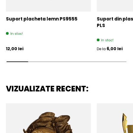
Suport placheta lemn PS9555
Suport din plas
PLS
In stoc!
In stoc!
Pret initial
Pret initial
12,00 lei
6,00 lei
De la
VIZUALIZATE RECENT: