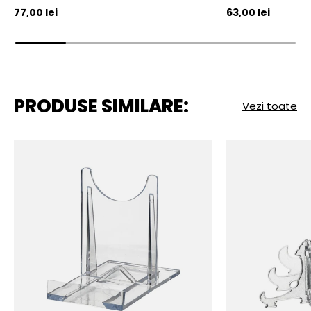
Pret initial
Pret initial
77,00 lei
63,00 lei
PRODUSE SIMILARE:
Vezi toate