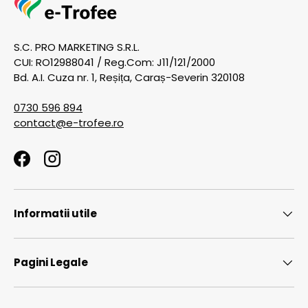
S.C. PRO MARKETING S.R.L.
CUI: RO12988041 / Reg.Com: J11/121/2000
Bd. A.I. Cuza nr. 1, Reșița, Caraș-Severin 320108
0730 596 894
contact@e-trofee.ro
Facebook
Instagram
Informatii utile
Pagini Legale