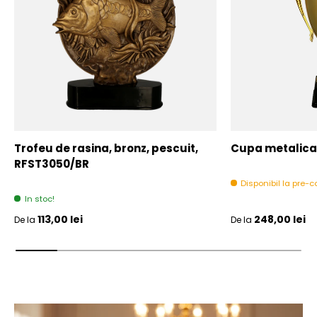
Trofeu de rasina, bronz, pescuit,
Cupa metalica,
RFST3050/BR
Disponibil la pre
In stoc!
Pret initial
Pret initial
113,00 lei
248,00 lei
De la
De la