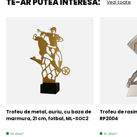
TE-AR PUTEA INTERESA:
Vezi toate
Trofeu de metal, auriu, cu baza de
Trofeu de rasin
marmura, 21 cm, fotbal, ML-SOC2
RP2004
In stoc!
In stoc!