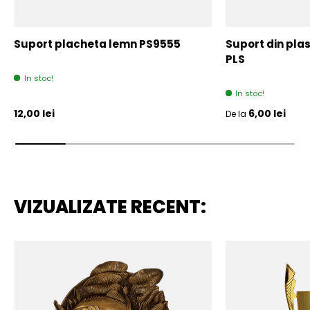
Suport placheta lemn PS9555
Suport din plas
PLS
In stoc!
In stoc!
Pret initial
Pret initial
12,00 lei
6,00 lei
De la
VIZUALIZATE RECENT: