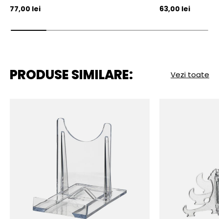
Pret initial
Pret initial
77,00 lei
63,00 lei
PRODUSE SIMILARE:
Vezi toate