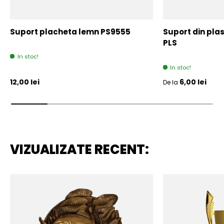
Suport placheta lemn PS9555
Suport din plas
PLS
In stoc!
In stoc!
Pret initial
Pret initial
12,00 lei
6,00 lei
De la
VIZUALIZATE RECENT: