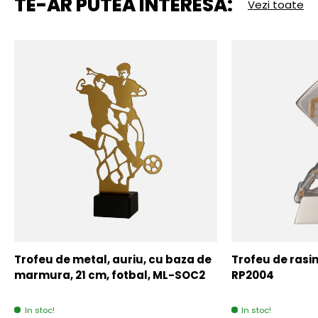
TE-AR PUTEA INTERESA:
Vezi toate
Trofeu de metal, auriu, cu baza de
Trofeu de rasin
marmura, 21 cm, fotbal, ML-SOC2
RP2004
In stoc!
In stoc!