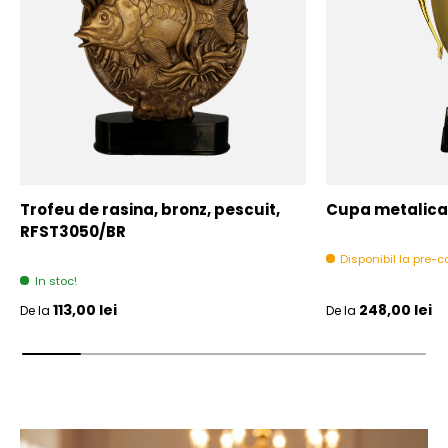
Trofeu de rasina, bronz, pescuit,
Cupa metalica,
RFST3050/BR
Disponibil la pre
In stoc!
Pret initial
Pret initial
113,00 lei
248,00 lei
De la
De la