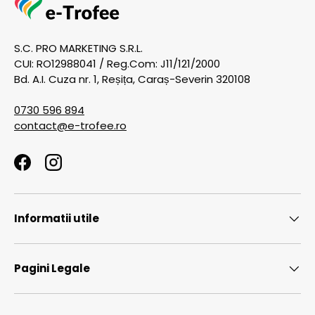
S.C. PRO MARKETING S.R.L.
CUI: RO12988041 / Reg.Com: J11/121/2000
Bd. A.I. Cuza nr. 1, Reșița, Caraș-Severin 320108
0730 596 894
contact@e-trofee.ro
Facebook
Instagram
Informatii utile
Pagini Legale