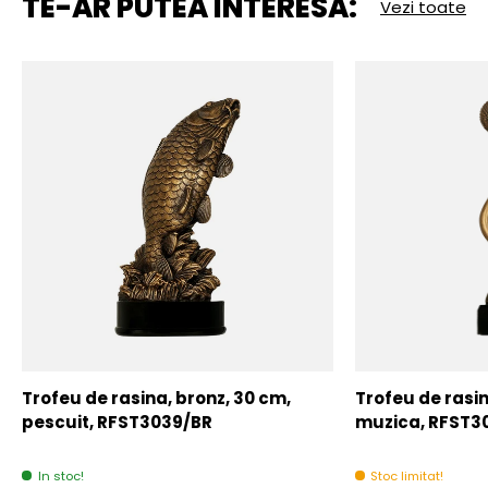
TE-AR PUTEA INTERESA:
Vezi toate
Trofeu de rasina, bronz, 30 cm,
Trofeu de rasin
pescuit, RFST3039/BR
muzica, RFST3
In stoc!
Stoc limitat!