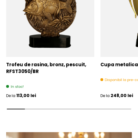
Trofeu de rasina, bronz, pescuit,
Cupa metalica,
RFST3050/BR
Disponibil la pre
In stoc!
Pret initial
Pret initial
113,00 lei
248,00 lei
De la
De la