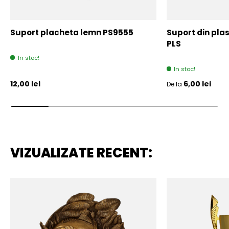
Suport placheta lemn PS9555
Suport din plas
PLS
In stoc!
In stoc!
Pret initial
Pret initial
12,00 lei
6,00 lei
De la
VIZUALIZATE RECENT: