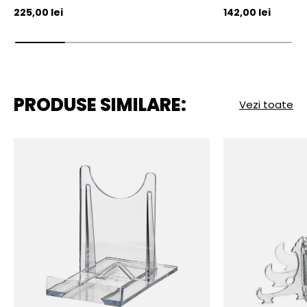
Pret initial
Pret initial
225,00 lei
142,00 lei
PRODUSE SIMILARE:
Vezi toate