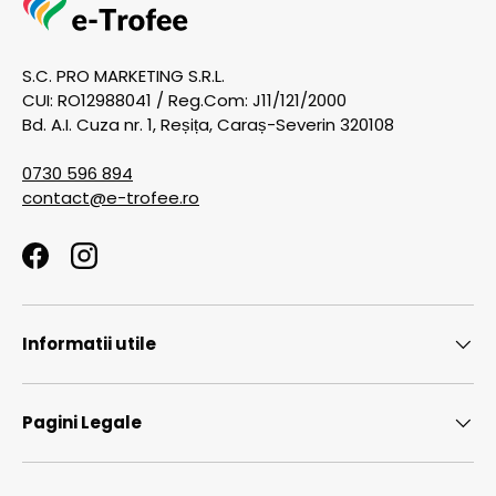
S.C. PRO MARKETING S.R.L.
CUI: RO12988041 / Reg.Com: J11/121/2000
Bd. A.I. Cuza nr. 1, Reșița, Caraș-Severin 320108
0730 596 894
contact@e-trofee.ro
Facebook
Instagram
Informatii utile
Pagini Legale