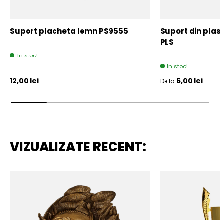
Suport placheta lemn PS9555
Suport din plas
PLS
In stoc!
In stoc!
Pret initial
Pret initial
12,00 lei
6,00 lei
De la
VIZUALIZATE RECENT: