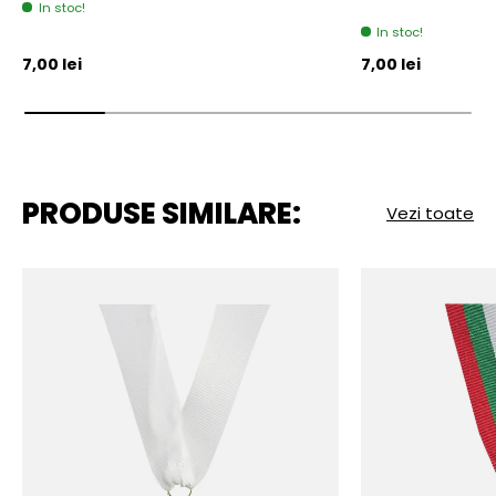
In stoc!
In stoc!
Pret initial
Pret initial
7,00 lei
7,00 lei
PRODUSE SIMILARE:
Vezi toate