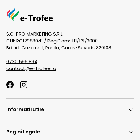
S.C. PRO MARKETING S.R.L.
CUI: RO12988041 / Reg.Com: J11/121/2000
Bd. A.I. Cuza nr. 1, Reșița, Caraș-Severin 320108
0730 596 894
contact@e-trofee.ro
Facebook
Instagram
Informatii utile
Pagini Legale