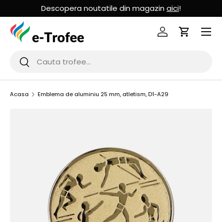
Descopera noutatile din magazin
aici
!
MERGI LA CONTINUT
Logheaza-te
Cos de Cu
Cauta
Cauta
Acasa
Emblema de aluminiu 25 mm, atletism, D1-A29
SARI LA INFORMATIILE PRODUSULUI