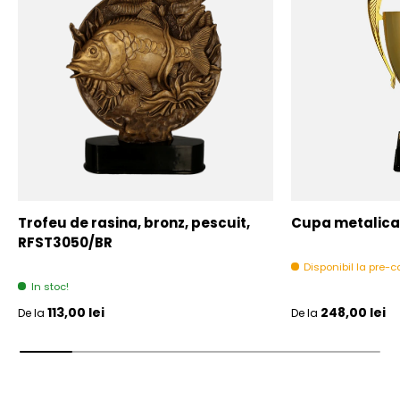
Trofeu de rasina, bronz, pescuit,
Cupa metalica,
RFST3050/BR
Disponibil la pre
In stoc!
Pret initial
Pret initial
113,00 lei
248,00 lei
De la
De la