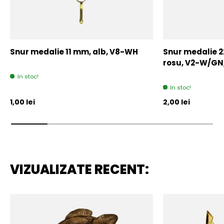
Snur medalie 11 mm, alb, V8-WH
Snur medalie 
rosu, V2-W/GN
In stoc!
In stoc!
Pret initial
Pret initial
1,00 lei
2,00 lei
VIZUALIZATE RECENT: