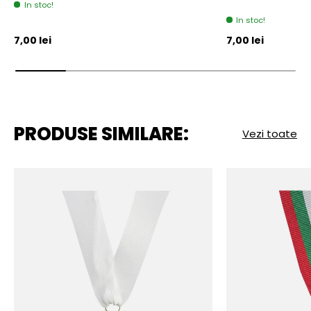
In stoc!
In stoc!
Pret initial
Pret initial
7,00 lei
7,00 lei
PRODUSE SIMILARE:
Vezi toate