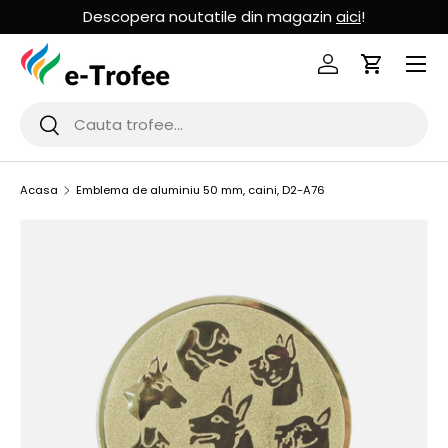
Descopera noutatile din magazin
aici
!
MERGI LA CONTINUT
Logheaza-te
Cos de Cu
Cauta
Cauta
Acasa
Emblema de aluminiu 50 mm, caini, D2-A76
SARI LA INFORMATIILE PRODUSULUI