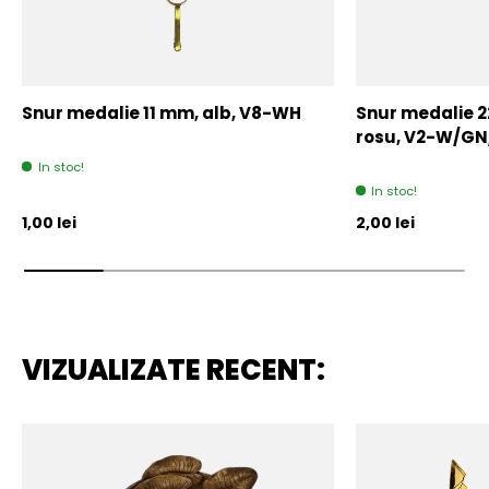
Snur medalie 11 mm, alb, V8-WH
Snur medalie 
rosu, V2-W/GN
In stoc!
In stoc!
Pret initial
Pret initial
1,00 lei
2,00 lei
VIZUALIZATE RECENT: