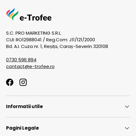
S.C. PRO MARKETING S.R.L.
CUI: RO12988041 / Reg.Com: J11/121/2000
Bd. A.I. Cuza nr. 1, Reșița, Caraș-Severin 320108
0730 596 894
contact@e-trofee.ro
Facebook
Instagram
Informatii utile
Pagini Legale