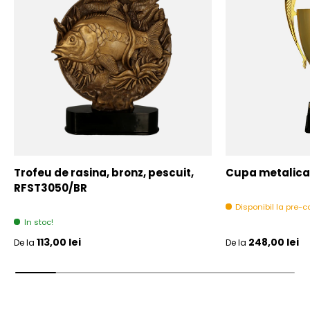
Trofeu de rasina, bronz, pescuit,
Cupa metalica,
RFST3050/BR
Disponibil la pre
In stoc!
Pret initial
Pret initial
113,00 lei
248,00 lei
De la
De la