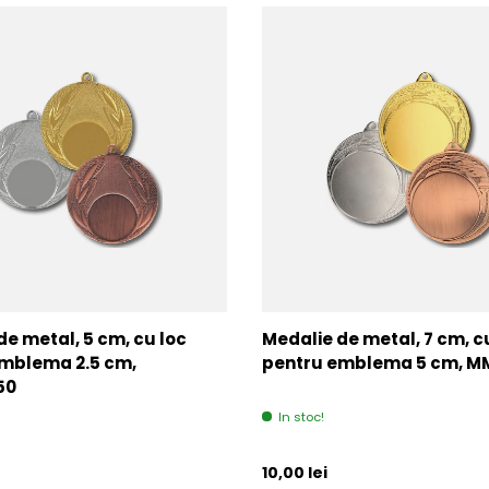
de metal, 5 cm, cu loc
Medalie de metal, 7 cm, c
mblema 2.5 cm,
pentru emblema 5 cm, 
50
In stoc!
l
Pret initial
10,00 lei