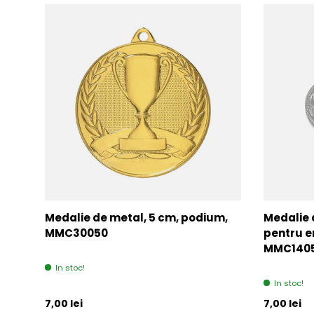
Medalie de metal, 5 cm, podium,
Medalie 
MMC30050
pentru e
MMC140
In stoc!
In stoc!
Pret initial
Pret initia
7,00 lei
7,00 lei