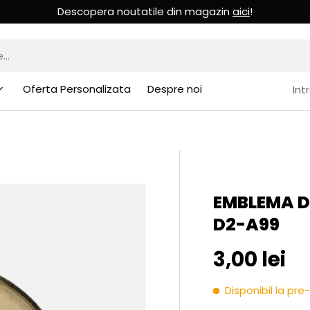
Descopera noutatile din magazin
aici
!
Oferta Personalizata
Despre noi
Int
EMBLEMA DE
D2-A99
Pret initia
3,00 lei
Disponibil la p