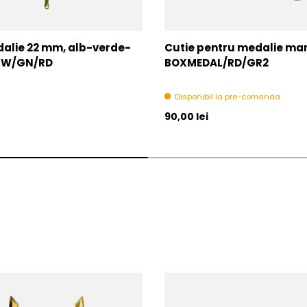
alie 22 mm, alb-verde-
Cutie pentru medalie mare
2-W/GN/RD
BOXMEDAL/RD/GR2
Disponibil la pre-comanda
l
Pret initial
90,00 lei