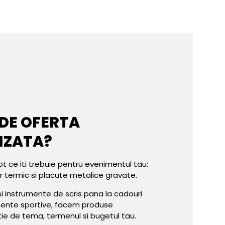
 DE OFERTA
IZATA?
ot ce iti trebuie pentru evenimentul tau:
er termic si placute metalice gravate.
e si instrumente de scris pana la cadouri
mente sportive, facem produse
tie de tema, termenul si bugetul tau.