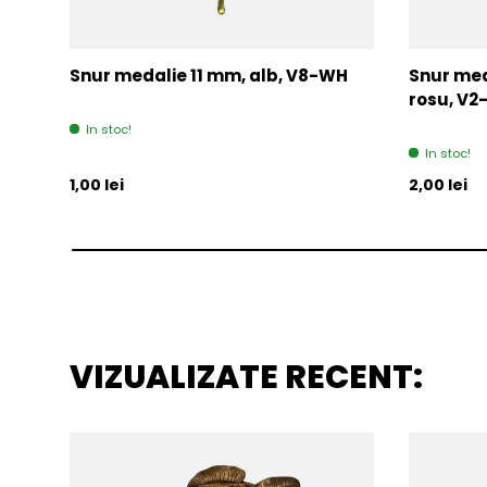
Snur medalie 11 mm, alb, V8-WH
Snur med
rosu, V
In stoc!
In stoc!
Pret initial
Pret initia
1,00 lei
2,00 lei
VIZUALIZATE RECENT: