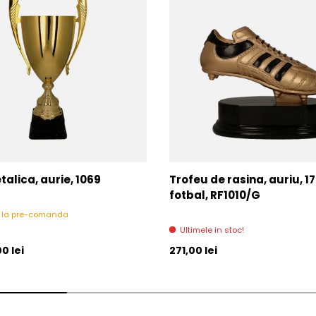
alica, aurie, 1069
Trofeu de rasina, auriu, 1
fotbal, RF1010/G
l la pre-comanda
Ultimele in stoc!
l
Pret initial
0 lei
271,00 lei