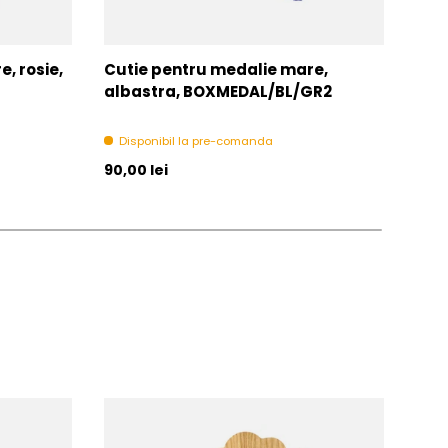
, rosie,
Cutie pentru medalie mare,
Snu
albastra, BOXMEDAL/BL/GR2
V8-
Disponibil la pre-comanda
In 
Pret initial
Pret 
90,00 lei
1,00 