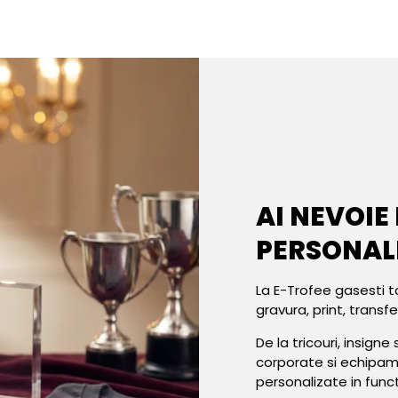
AI NEVOIE
PERSONAL
La E-Trofee gasesti t
gravura, print, transf
De la tricouri, insign
corporate si echipa
personalizate in func