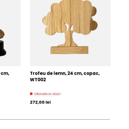
7 cm,
Trofeu de lemn, 24 cm, copac,
Trof
WT002
AC0
Ultimele in stoc!
Di
Pret initial
Pret 
272,00 lei
271,