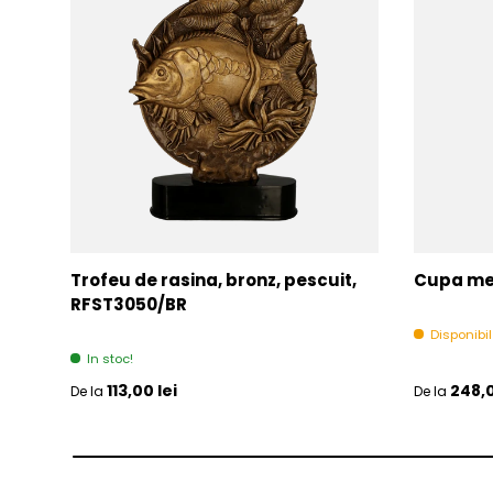
Trofeu de rasina, bronz, pescuit,
Cupa met
RFST3050/BR
Disponibi
In stoc!
Pret initial
Pret initia
113,00 lei
248,0
De la
De la