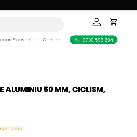
Logheaza-te
Cos de Cu
rebari Frecvente
Contact
0730 596 894
 ALUMINIU 50 MM, CICLISM,
l
re-comanda