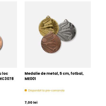
u loc
Medalie de metal, 5 cm, fotbal,
Med
MMC3078
ME001
MM
Disponibil la pre-comanda
In 
Pret initial
Pret 
7,00 lei
6,00