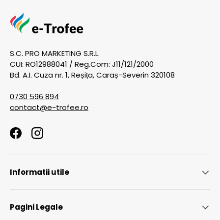
S.C. PRO MARKETING S.R.L.
CUI: RO12988041 / Reg.Com: J11/121/2000
Bd. A.I. Cuza nr. 1, Reșița, Caraș-Severin 320108
0730 596 894
contact@e-trofee.ro
Facebook
Instagram
Informatii utile
Pagini Legale