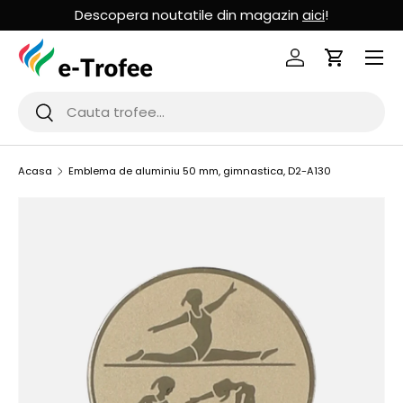
Descopera noutatile din magazin
aici
!
MERGI LA CONTINUT
Logheaza-te
Cos de Cu
Cauta
Cauta
Acasa
Emblema de aluminiu 50 mm, gimnastica, D2-A130
SARI LA INFORMATIILE PRODUSULUI