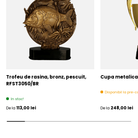
Trofeu de rasina, bronz, pescuit,
Cupa metalica,
RFST3050/BR
Disponibil la pre
In stoc!
Pret initial
Pret initial
113,00 lei
248,00 lei
De la
De la