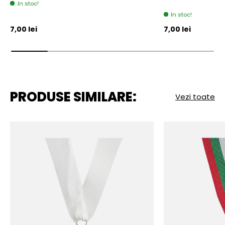
In stoc!
In stoc!
Pret initial
Pret initial
7,00 lei
7,00 lei
PRODUSE SIMILARE:
Vezi toate