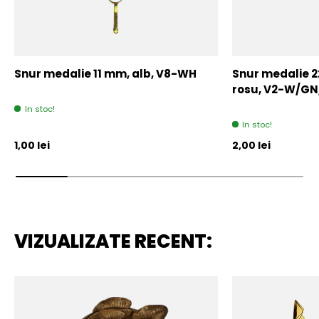
Snur medalie 11 mm, alb, V8-WH
Snur medalie 
rosu, V2-W/GN
In stoc!
In stoc!
Pret initial
Pret initial
1,00 lei
2,00 lei
VIZUALIZATE RECENT: