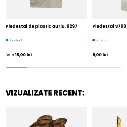
Piedestal de plastic auriu, 9297
Piedestal S700
In stoc!
In stoc!
Pret initial
Pret initial
15,00 lei
9,00 lei
De la
VIZUALIZATE RECENT: