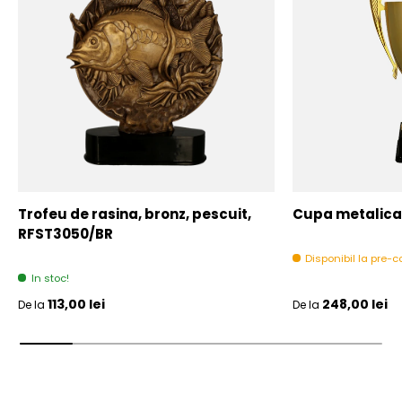
Trofeu de rasina, bronz, pescuit,
Cupa metalica,
RFST3050/BR
Disponibil la pre
In stoc!
Pret initial
Pret initial
113,00 lei
248,00 lei
De la
De la