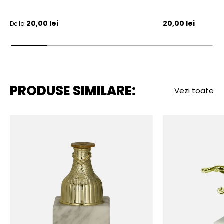
Pret initial
Pret initial
20,00 lei
20,00 lei
De la
PRODUSE SIMILARE:
Vezi toate