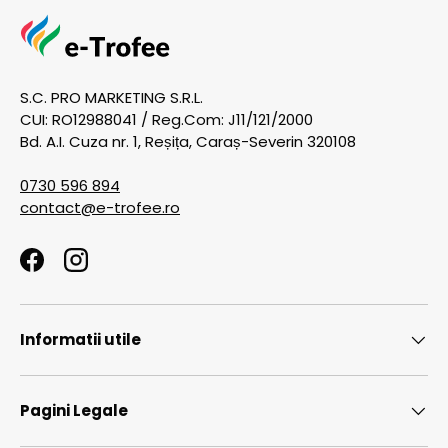
S.C. PRO MARKETING S.R.L.
CUI: RO12988041 / Reg.Com: J11/121/2000
Bd. A.I. Cuza nr. 1, Reșița, Caraș-Severin 320108
0730 596 894
contact@e-trofee.ro
Facebook
Instagram
Informatii utile
Pagini Legale