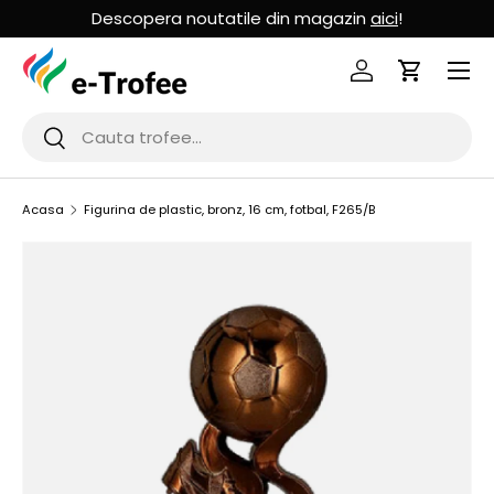
Descopera noutatile din magazin
aici
!
MERGI LA CONTINUT
Logheaza-te
Cos de Cu
Cauta
Cauta
Acasa
Figurina de plastic, bronz, 16 cm, fotbal, F265/B
SARI LA INFORMATIILE PRODUSULUI