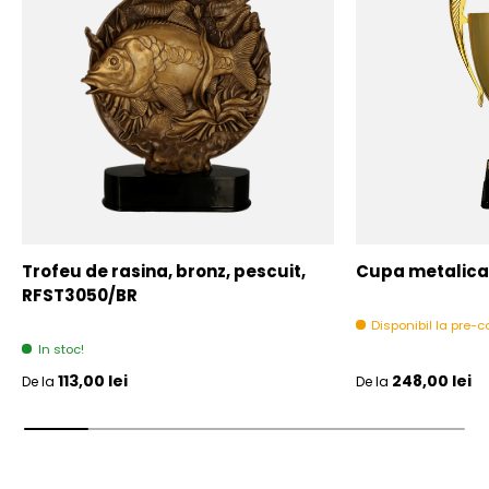
Trofeu de rasina, bronz, pescuit,
Cupa metalica,
RFST3050/BR
Disponibil la pre
In stoc!
Pret initial
Pret initial
113,00 lei
248,00 lei
De la
De la