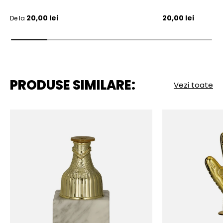
Pret initial
Pret initial
20,00 lei
20,00 lei
De la
PRODUSE SIMILARE:
Vezi toate