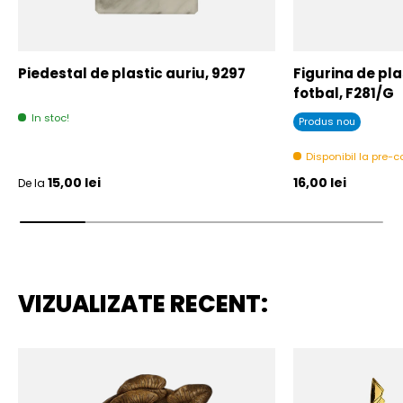
Piedestal de plastic auriu, 9297
Figurina de plas
fotbal, F281/G
In stoc!
Produs nou
Disponibil la pre
Pret initial
Pret initial
15,00 lei
16,00 lei
De la
VIZUALIZATE RECENT: