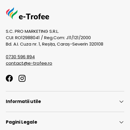
S.C. PRO MARKETING S.R.L.
CUI: RO12988041 / Reg.Com: J11/121/2000
Bd. A.I. Cuza nr. 1, Reșița, Caraș-Severin 320108
0730 596 894
contact@e-trofee.ro
Facebook
Instagram
Informatii utile
Pagini Legale