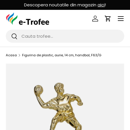
Descopera noutatile din magazin
aici
!
MERGI LA CONTINUT
Logheaza-te
Cos de Cu
Cauta
Cauta
Acasa
Figurina de plastic, aurie, 14 cm, handbal, F63/G
SARI LA INFORMATIILE PRODUSULUI