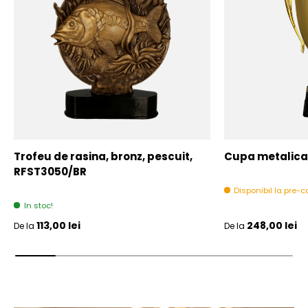
Trofeu de rasina, bronz, pescuit,
Cupa metalica,
RFST3050/BR
Disponibil la pre
In stoc!
Pret initial
Pret initial
113,00 lei
248,00 lei
De la
De la