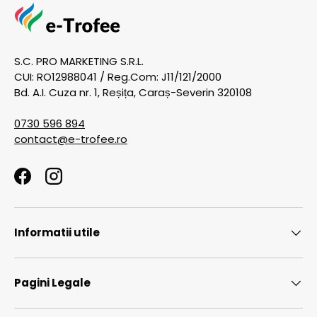
S.C. PRO MARKETING S.R.L.
CUI: RO12988041 / Reg.Com: J11/121/2000
Bd. A.I. Cuza nr. 1, Reșița, Caraș-Severin 320108
0730 596 894
contact@e-trofee.ro
Facebook
Instagram
Informatii utile
Pagini Legale