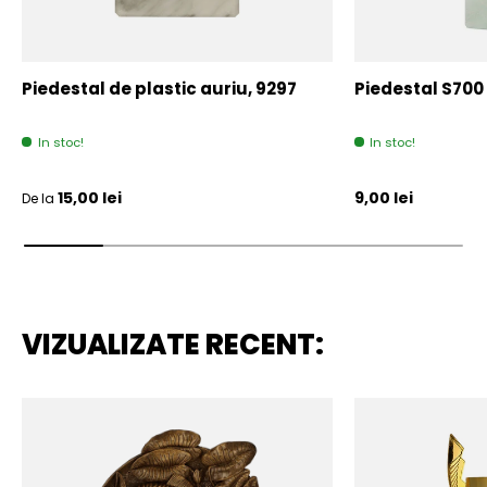
Piedestal de plastic auriu, 9297
Piedestal S700
In stoc!
In stoc!
Pret initial
Pret initial
15,00 lei
9,00 lei
De la
VIZUALIZATE RECENT: