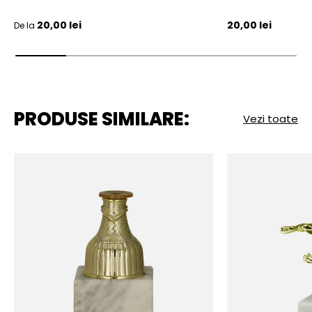
Pret initial
Pret initial
20,00 lei
20,00 lei
De la
PRODUSE SIMILARE:
Vezi toate