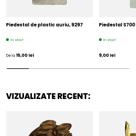
Piedestal de plastic auriu, 9297
Piedestal S700
In stoc!
In stoc!
Pret initial
Pret initial
15,00 lei
9,00 lei
De la
VIZUALIZATE RECENT: