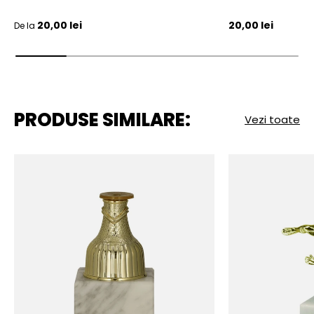
Pret initial
Pret initial
20,00 lei
20,00 lei
De la
PRODUSE SIMILARE:
Vezi toate