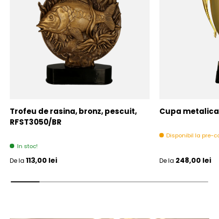
Trofeu de rasina, bronz, pescuit,
Cupa metalica,
RFST3050/BR
Disponibil la pre
In stoc!
Pret initial
Pret initial
113,00 lei
248,00 lei
De la
De la