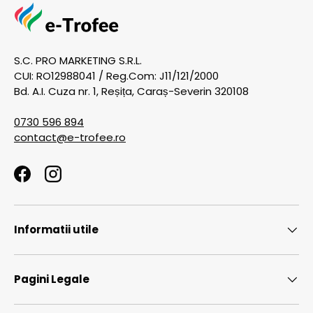
S.C. PRO MARKETING S.R.L.
CUI: RO12988041 / Reg.Com: J11/121/2000
Bd. A.I. Cuza nr. 1, Reșița, Caraș-Severin 320108
0730 596 894
contact@e-trofee.ro
Facebook
Instagram
Informatii utile
Pagini Legale