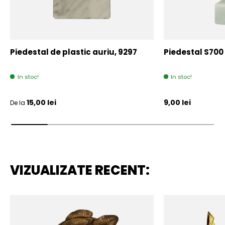
Piedestal de plastic auriu, 9297
Piedestal S700
In stoc!
In stoc!
Pret initial
Pret initial
15,00 lei
9,00 lei
De la
VIZUALIZATE RECENT: