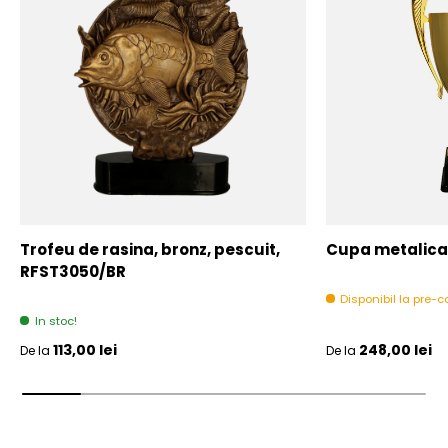
Trofeu de rasina, bronz, pescuit,
Cupa metalica,
RFST3050/BR
Disponibil la pre
In stoc!
Pret initial
Pret initial
113,00 lei
248,00 lei
De la
De la