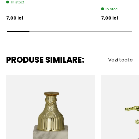
In stoc!
In stoc!
Pret initial
Pret initial
7,00 lei
7,00 lei
PRODUSE SIMILARE:
Vezi toate