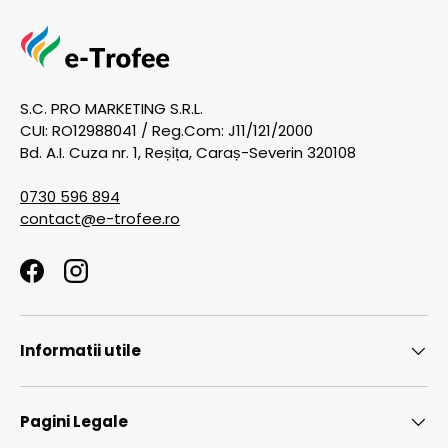
S.C. PRO MARKETING S.R.L.
CUI: RO12988041 / Reg.Com: J11/121/2000
Bd. A.I. Cuza nr. 1, Reșița, Caraș-Severin 320108
0730 596 894
contact@e-trofee.ro
Facebook
Instagram
Informatii utile
Pagini Legale