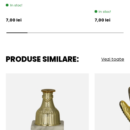
In stoc!
In stoc!
Pret initial
Pret initial
7,00 lei
7,00 lei
PRODUSE SIMILARE:
Vezi toate