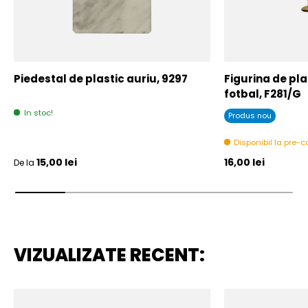
Piedestal de plastic auriu, 9297
Figurina de plas
fotbal, F281/G
In stoc!
Produs nou
Disponibil la pre
Pret initial
Pret initial
15,00 lei
16,00 lei
De la
VIZUALIZATE RECENT: