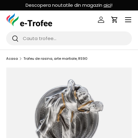
Descopera noutatile din magazin
aici
!
MERGI LA CONTINUT
Logheaza-te
Cos de Cu
Cauta
Cauta
Acasa
Trofeu de rasina, arte martiale, RS90
SARI LA INFORMATIILE PRODUSULUI