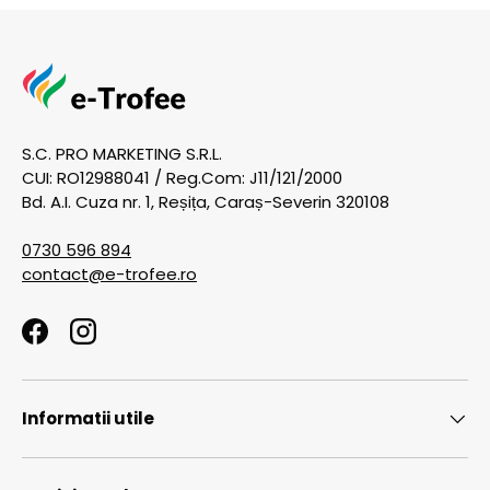
S.C. PRO MARKETING S.R.L.
CUI: RO12988041 / Reg.Com: J11/121/2000
Bd. A.I. Cuza nr. 1, Reșița, Caraș-Severin 320108
0730 596 894
contact@e-trofee.ro
Facebook
Instagram
Informatii utile