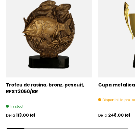
Trofeu de rasina, bronz, pescuit,
Cupa metalica,
RFST3050/BR
Disponibil la pre
In stoc!
Pret initial
Pret initial
113,00 lei
248,00 lei
De la
De la