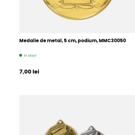
Medalie de metal, 5 cm, podium, MMC30050
In stoc!
Pret initial
7,00 lei