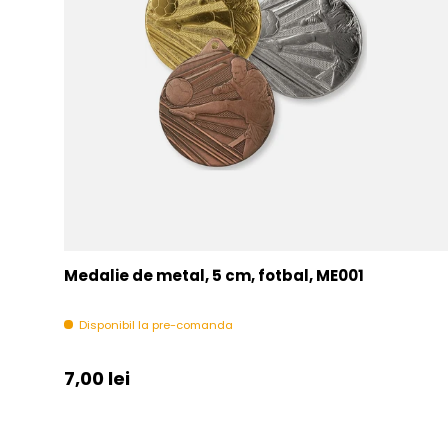
Medalie de metal, 5 cm, fotbal, ME001
Disponibil la pre-comanda
Pret initial
7,00 lei