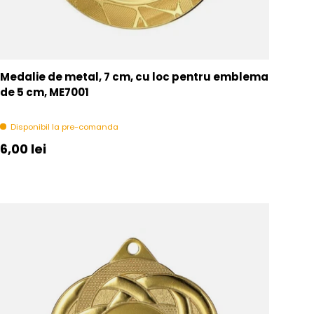
Medalie de metal, 7 cm, cu loc pentru emblema
de 5 cm, ME7001
Disponibil la pre-comanda
Pret initial
6,00 lei