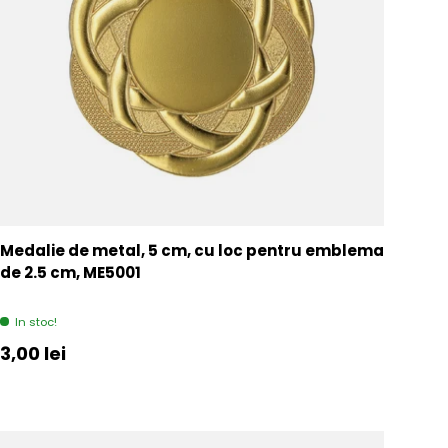
Medalie de metal, 5 cm, cu loc pentru emblema
de 2.5 cm, ME5001
In stoc!
Pret initial
3,00 lei