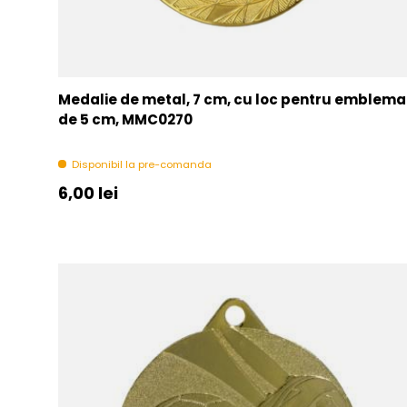
Medalie de metal, 7 cm, cu loc pentru emblema
de 5 cm, MMC0270
Disponibil la pre-comanda
Pret initial
6,00 lei