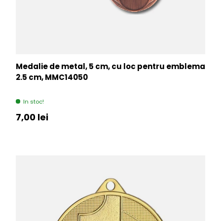
Medalie de metal, 5 cm, cu loc pentru emblema
2.5 cm, MMC14050
In stoc!
Pret initial
7,00 lei