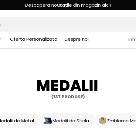
Descopera noutatile din magazin
aici
!
Oferta Personalizata
Despre noi
Int
MEDALII
(137 PRODUSE)
edalii de Metal
Medalii de Sticla
Embleme Med