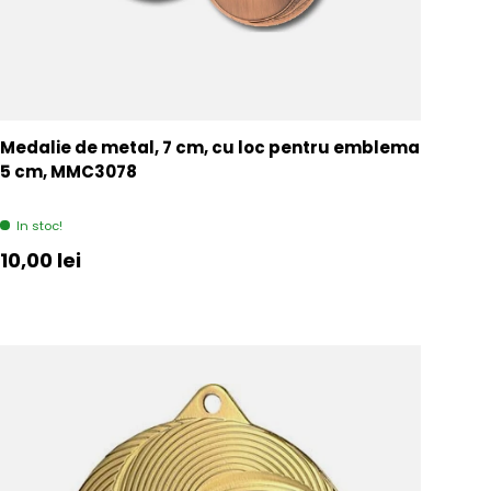
Medalie de metal, 7 cm, cu loc pentru emblema
5 cm, MMC3078
In stoc!
Pret initial
10,00 lei