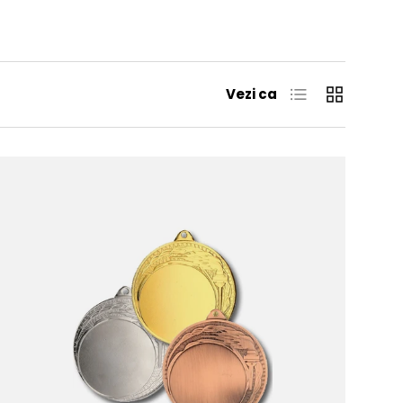
Lista
Grila
Vezi ca