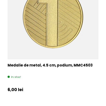
Medalie de metal, 4.5 cm, podium, MMC4503
In stoc!
Pret initial
6,00 lei