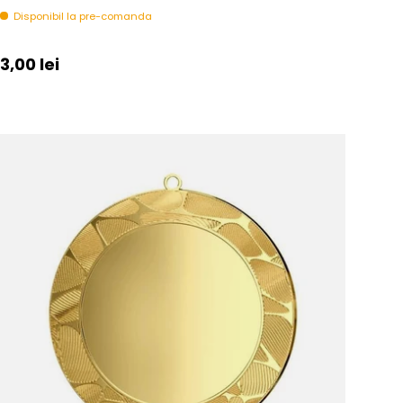
Disponibil la pre-comanda
Pret initial
3,00 lei