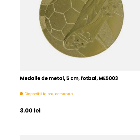
Medalie de metal, 5 cm, fotbal, ME5003
Disponibil la pre-comanda
Pret initial
3,00 lei