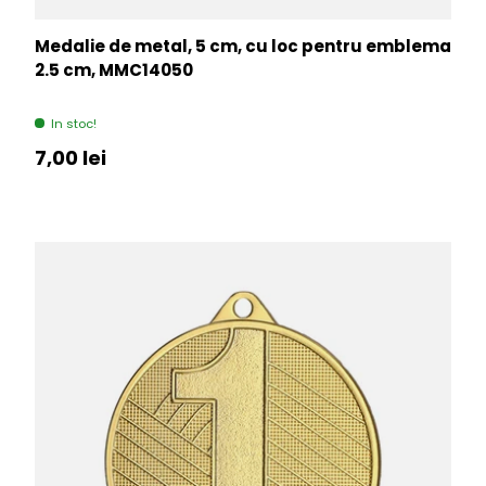
Medalie de metal, 5 cm, cu loc pentru emblema
2.5 cm, MMC14050
In stoc!
Pret initial
7,00 lei