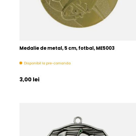
Medalie de metal, 5 cm, fotbal, ME5003
Disponibil la pre-comanda
Pret initial
3,00 lei