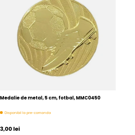
Medalie de metal, 5 cm, fotbal, MMC0450
Disponibil la pre-comanda
Pret initial
3,00 lei