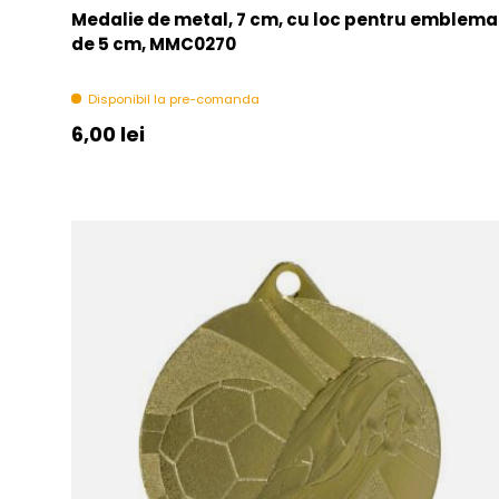
Medalie de metal, 7 cm, cu loc pentru emblema
de 5 cm, MMC0270
Disponibil la pre-comanda
Pret initial
6,00 lei