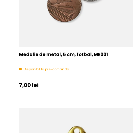
Medalie de metal, 5 cm, fotbal, ME001
Disponibil la pre-comanda
Pret initial
7,00 lei