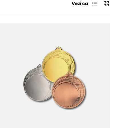
Lista
Grila
Vezi ca