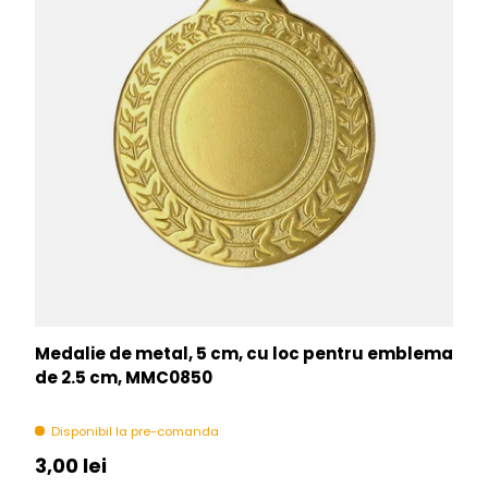
Medalie de metal, 5 cm, cu loc pentru emblema
de 2.5 cm, MMC0850
Disponibil la pre-comanda
Pret initial
3,00 lei