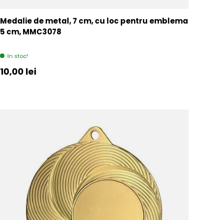
Medalie de metal, 7 cm, cu loc pentru emblema
5 cm, MMC3078
In stoc!
Pret initial
10,00 lei