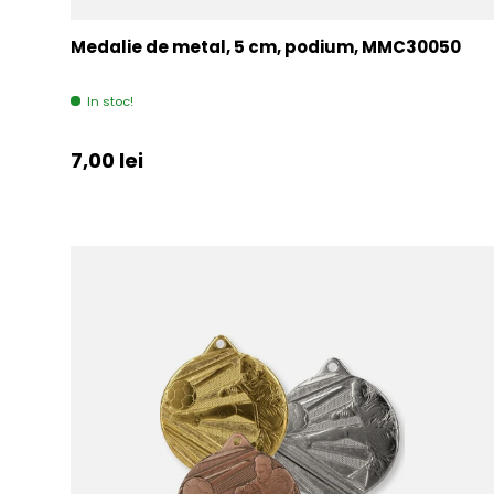
Medalie de metal, 5 cm, podium, MMC30050
In stoc!
Pret initial
7,00 lei