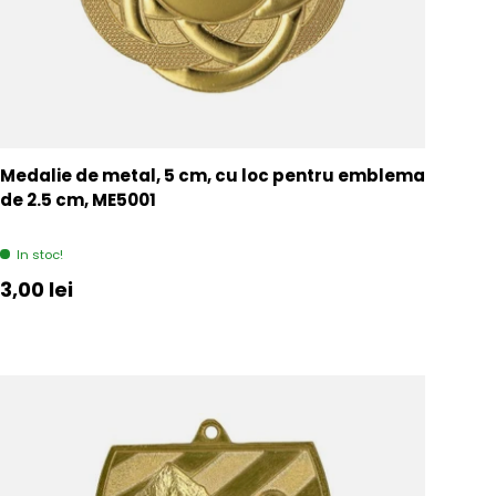
Medalie de metal, 5 cm, cu loc pentru emblema
de 2.5 cm, ME5001
In stoc!
Pret initial
3,00 lei