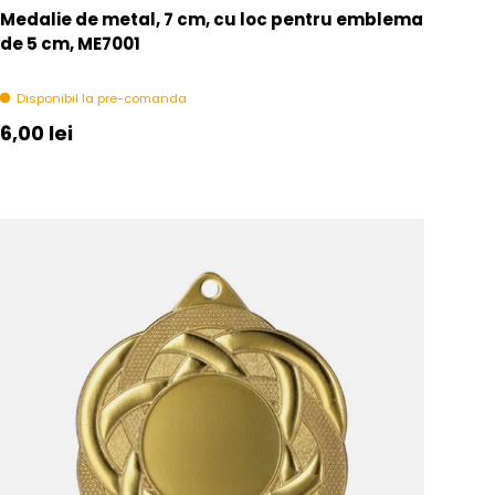
Medalie de metal, 7 cm, cu loc pentru emblema
de 5 cm, ME7001
Disponibil la pre-comanda
Pret initial
6,00 lei