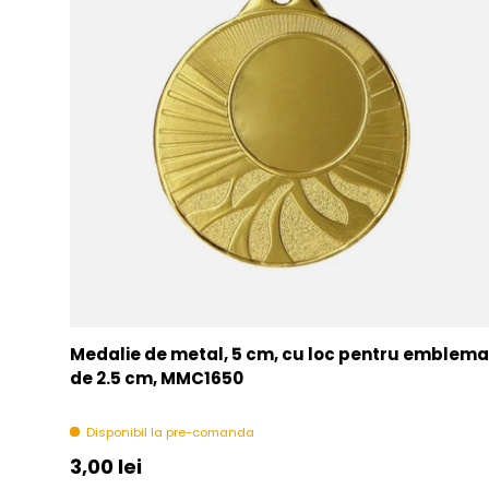
Medalie de metal, 5 cm, cu loc pentru emblema
de 2.5 cm, MMC1650
Disponibil la pre-comanda
Pret initial
3,00 lei