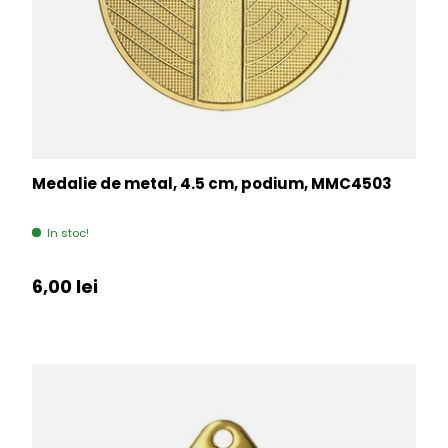
Medalie de metal, 4.5 cm, podium, MMC4503
In stoc!
Pret initial
6,00 lei