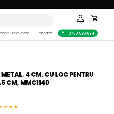
Logheaza-te
Cos de Cu
rebari Frecvente
Contact
0730 596 894
 METAL, 4 CM, CU LOC PENTRU
.5 CM, MMC1140
l
re-comanda