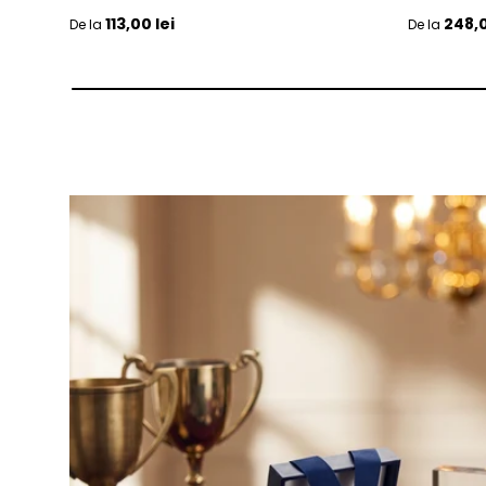
Pret initial
Pret initia
113,00 lei
248,0
De la
De la