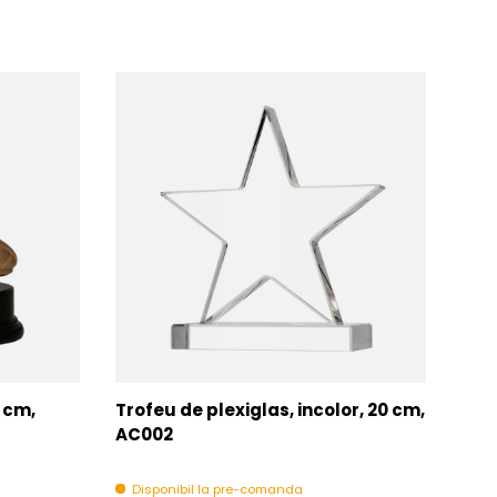
7 cm,
Trofeu de plexiglas, incolor, 20 cm,
Tro
AC002
Di
Disponibil la pre-comanda