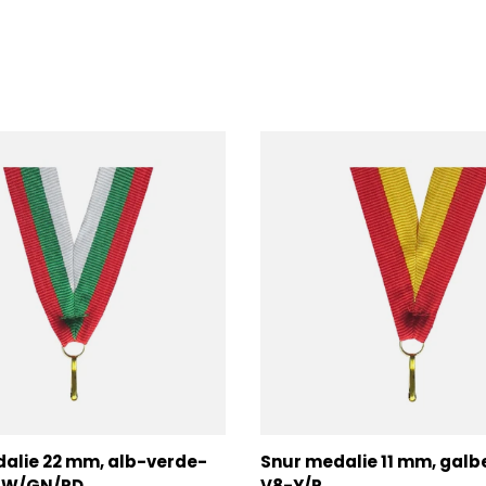
alie 22 mm, alb-verde-
Snur medalie 11 mm, galb
2-W/GN/RD
V8-Y/R