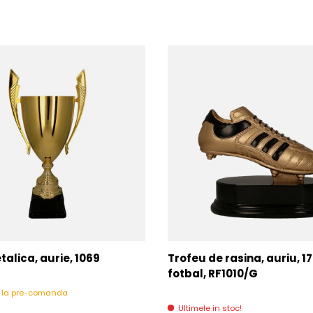
alica, aurie, 1069
Trofeu de rasina, auriu, 1
fotbal, RF1010/G
l la pre-comanda
Ultimele in stoc!