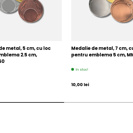
de metal, 5 cm, cu loc
Medalie de metal, 7 cm, c
mblema 2.5 cm,
pentru emblema 5 cm, 
50
In stoc!
l
Pret initial
10,00 lei