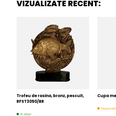
VIZUALIZATE RECENT:
Trofeu de rasina, bronz, pescuit,
Cupa met
RFST3050/BR
Disponibi
In stoc!