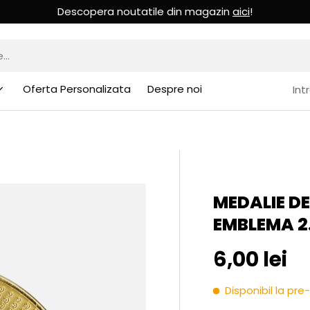
Descopera noutatile din magazin
aici
!
Oferta Personalizata
Despre noi
Int
MEDALIE DE
EMBLEMA 2
Pret initia
6,00 lei
Disponibil la p