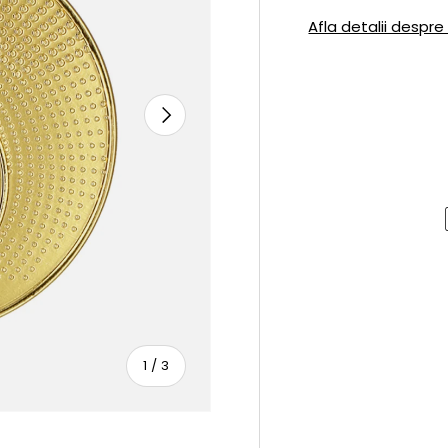
Afla detalii despre
URMATOR
sau
1
/
3