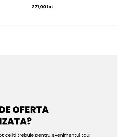
Pret initial
Pret 
271,00 lei
271,
 DE OFERTA
IZATA?
ot ce iti trebuie pentru evenimentul tau: