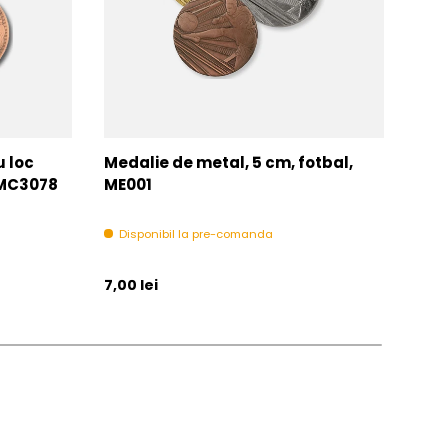
u loc
Medalie de metal, 5 cm, fotbal,
Med
MMC3078
ME001
MM
Disponibil la pre-comanda
In 
Pret initial
Pret 
7,00 lei
6,00