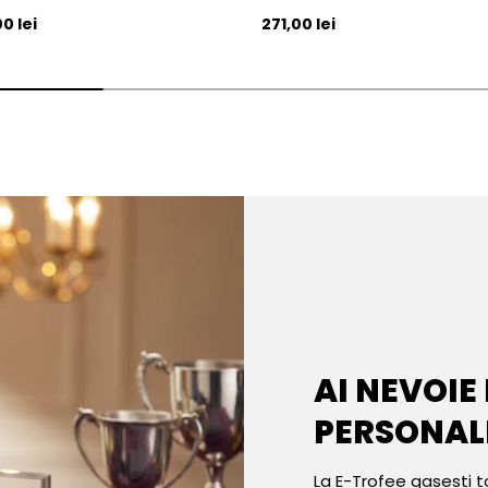
l
Pret initial
0 lei
271,00 lei
AI NEVOIE
PERSONAL
La E-Trofee gasesti t