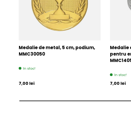
Medalie de metal, 5 cm, podium,
Medalie 
MMC30050
pentru e
MMC140
In stoc!
In stoc!
Pret initial
Pret initia
7,00 lei
7,00 lei