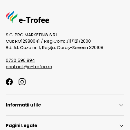
S.C. PRO MARKETING S.R.L.
CUI: RO12988041 / Reg.Com: J11/121/2000
Bd. A.I. Cuza nr. 1, Reșița, Caraș-Severin 320108
0730 596 894
contact@e-trofee.ro
Facebook
Instagram
Informatii utile
Pagini Legale