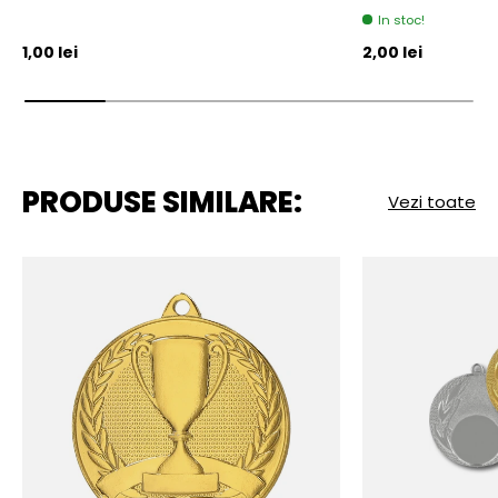
In stoc!
Pret initial
Pret initial
1,00 lei
2,00 lei
PRODUSE SIMILARE:
Vezi toate