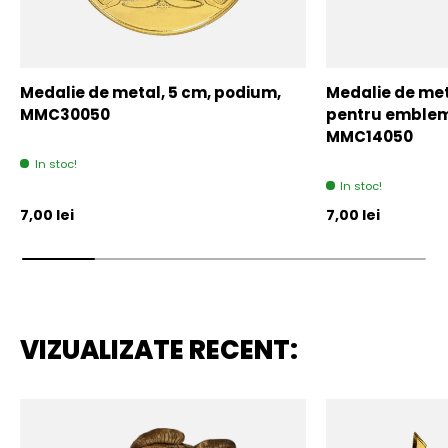
Medalie de metal, 5 cm, podium,
Medalie de meta
MMC30050
pentru emblem
MMC14050
In stoc!
In stoc!
Pret initial
Pret initial
7,00 lei
7,00 lei
VIZUALIZATE RECENT: