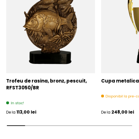
Trofeu de rasina, bronz, pescuit,
Cupa metalica,
RFST3050/BR
Disponibil la pre
In stoc!
Pret initial
Pret initial
113,00 lei
248,00 lei
De la
De la