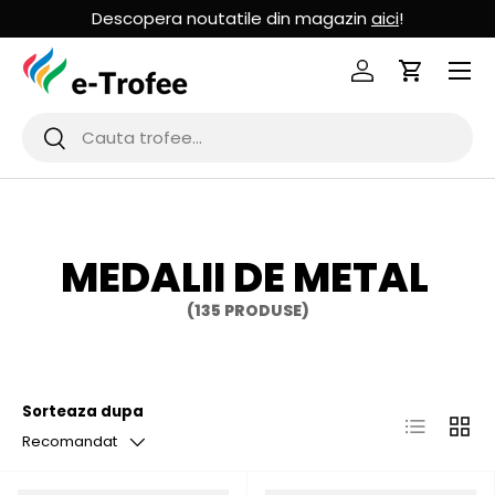
Descopera noutatile din magazin
aici
!
MERGI LA CONTINUT
Logheaza-te
Cos de Cu
Cauta
Cauta
MEDALII DE METAL
(135 PRODUSE)
Sorteaza dupa
Lista
Grila
Recomandat