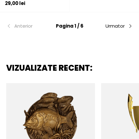
Pret initial
29,00 lei
Anterior
Pagina 1 / 6
Urmator
VIZUALIZATE RECENT: