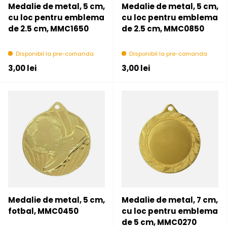
Medalie de metal, 5 cm,
Medalie de metal, 5 cm,
cu loc pentru emblema
cu loc pentru emblema
de 2.5 cm, MMC1650
de 2.5 cm, MMC0850
Disponibil la pre-comanda
Disponibil la pre-comanda
Pret initial
Pret initial
3,00 lei
3,00 lei
Medalie de metal, 5 cm,
Medalie de metal, 7 cm,
fotbal, MMC0450
cu loc pentru emblema
de 5 cm, MMC0270