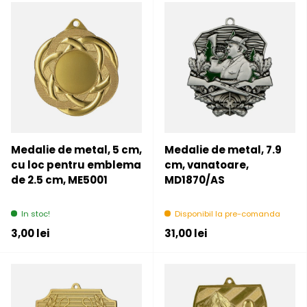
Medalie de metal, 5 cm,
Medalie de metal, 7.9
cu loc pentru emblema
cm, vanatoare,
de 2.5 cm, ME5001
MD1870/AS
In stoc!
Disponibil la pre-comanda
Pret initial
Pret initial
3,00 lei
31,00 lei