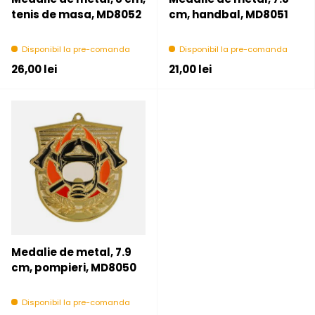
tenis de masa, MD8052
cm, handbal, MD8051
Disponibil la pre-comanda
Disponibil la pre-comanda
Pret initial
Pret initial
26,00 lei
21,00 lei
Medalie de metal, 7.9
cm, pompieri, MD8050
Disponibil la pre-comanda