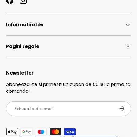
Facebook
Instagram
Informatii utile
Pagini Legale
Newsletter
Aboneaza-te si primesti un cupon de 50 lei la prima ta
comanda!
Email
ABONEA
Metode de plata acceptate