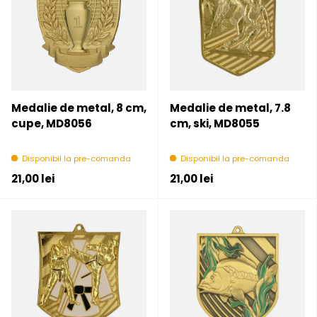
Medalie de metal, 8 cm,
Medalie de metal, 7.8
cupe, MD8056
cm, ski, MD8055
Disponibil la pre-comanda
Disponibil la pre-comanda
Pret initial
Pret initial
21,00 lei
21,00 lei