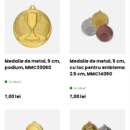
Medalie de metal, 5 cm,
Medalie de metal, 5 cm,
podium, MMC30050
cu loc pentru emblema
2.5 cm, MMC14050
In stoc!
In stoc!
Pret initial
Pret initial
7,00 lei
7,00 lei