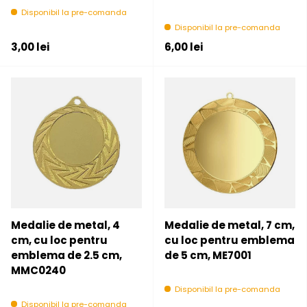
Disponibil la pre-comanda
Disponibil la pre-comanda
Pret initial
Pret initial
3,00 lei
6,00 lei
Medalie de metal, 4
Medalie de metal, 7 cm,
cm, cu loc pentru
cu loc pentru emblema
emblema de 2.5 cm,
de 5 cm, ME7001
MMC0240
Disponibil la pre-comanda
Disponibil la pre-comanda