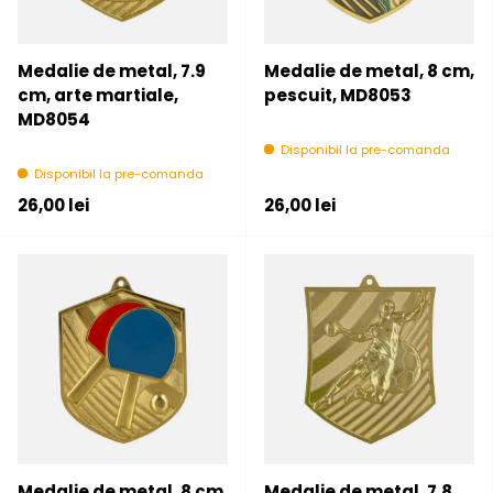
Medalie de metal, 7.9
Medalie de metal, 8 cm,
cm, arte martiale,
pescuit, MD8053
MD8054
Disponibil la pre-comanda
Disponibil la pre-comanda
Pret initial
Pret initial
26,00 lei
26,00 lei
Medalie de metal, 8 cm,
Medalie de metal, 7.8