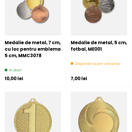
Medalie de metal, 7 cm,
Medalie de metal, 5 cm,
cu loc pentru emblema
fotbal, ME001
5 cm, MMC3078
Disponibil la pre-comanda
In stoc!
Pret initial
Pret initial
10,00 lei
7,00 lei