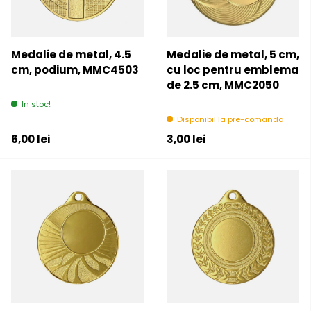
Medalie de metal, 4.5
Medalie de metal, 5 cm,
cm, podium, MMC4503
cu loc pentru emblema
de 2.5 cm, MMC2050
In stoc!
Disponibil la pre-comanda
Pret initial
Pret initial
6,00 lei
3,00 lei