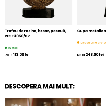
Trofeu de rasina, bronz, pescuit,
Cupa metalica,
RFST3050/BR
Disponibil la pre
In stoc!
Pret initial
Pret initial
113,00 lei
248,00 lei
De la
De la
DESCOPERA MAI MULT: