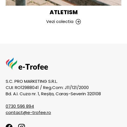
ATLETISM
Vezi colectia
S.C. PRO MARKETING S.R.L.
CUI: RO12988041 / Reg.Com: J11/121/2000
Bd. A.I. Cuza nr. 1, Reșița, Caraș-Severin 320108
0730 596 894
contact@e-trofee.ro