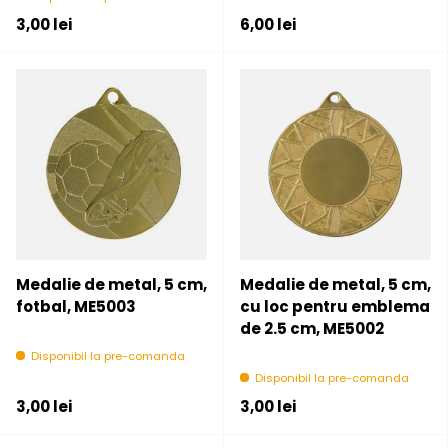
Pret initial
Pret initial
3,00 lei
6,00 lei
Medalie de metal, 5 cm,
Medalie de metal, 5 cm,
fotbal, ME5003
cu loc pentru emblema
de 2.5 cm, ME5002
Disponibil la pre-comanda
Disponibil la pre-comanda
Pret initial
Pret initial
3,00 lei
3,00 lei