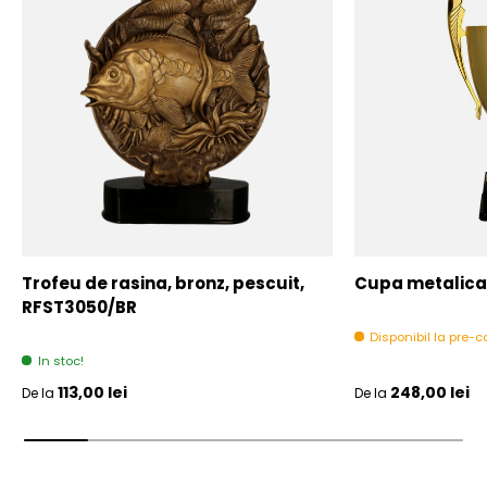
Trofeu de rasina, bronz, pescuit,
Cupa metalica,
RFST3050/BR
Disponibil la pre
In stoc!
Pret initial
Pret initial
113,00 lei
248,00 lei
De la
De la