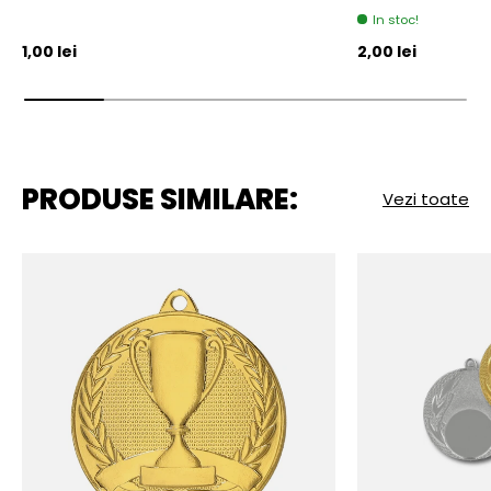
In stoc!
Pret initial
Pret initial
1,00 lei
2,00 lei
PRODUSE SIMILARE:
Vezi toate