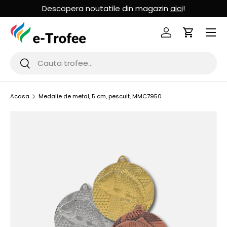
Descopera noutatile din magazin
aici
!
MERGI LA CONTINUT
Logheaza-te
Cos de Cu
Cauta
Cauta
Acasa
Medalie de metal, 5 cm, pescuit, MMC7950
SARI LA INFORMATIILE PRODUSULUI