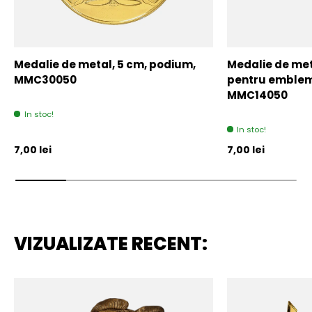
Medalie de metal, 5 cm, podium,
Medalie de meta
MMC30050
pentru emblem
MMC14050
In stoc!
In stoc!
Pret initial
Pret initial
7,00 lei
7,00 lei
VIZUALIZATE RECENT: