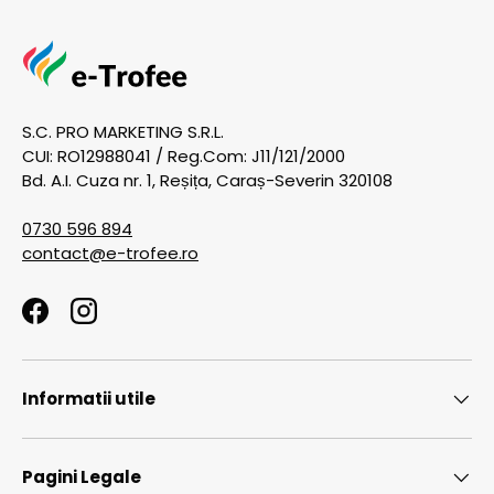
S.C. PRO MARKETING S.R.L.
CUI: RO12988041 / Reg.Com: J11/121/2000
Bd. A.I. Cuza nr. 1, Reșița, Caraș-Severin 320108
0730 596 894
contact@e-trofee.ro
Facebook
Instagram
Informatii utile
Pagini Legale