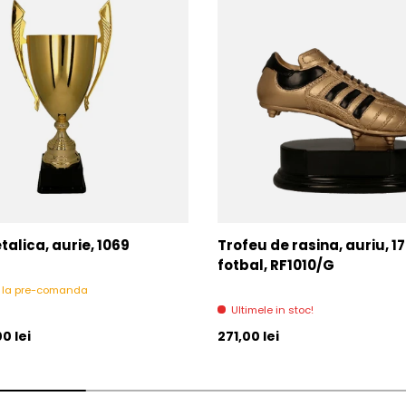
alica, aurie, 1069
Trofeu de rasina, auriu, 1
fotbal, RF1010/G
l la pre-comanda
Ultimele in stoc!
l
Pret initial
0 lei
271,00 lei