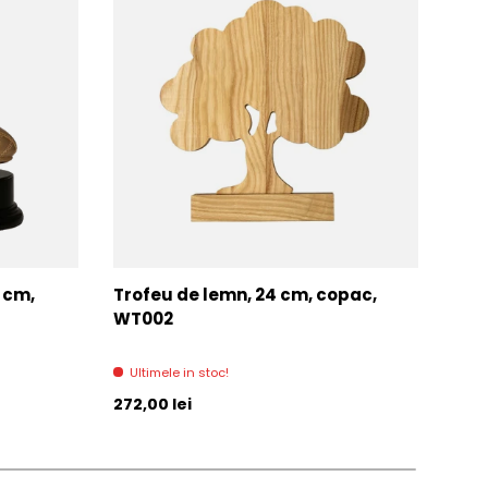
7 cm,
Trofeu de lemn, 24 cm, copac,
Trof
WT002
AC0
Ultimele in stoc!
Di
Pret initial
Pret 
272,00 lei
271,