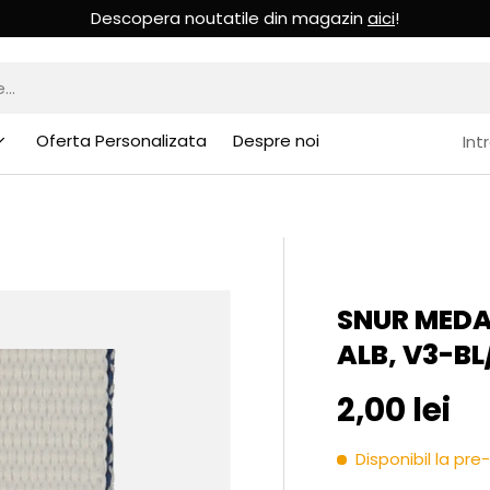
Descopera noutatile din magazin
aici
!
Oferta Personalizata
Despre noi
Int
SNUR MEDA
ALB, V3-B
Pret initia
2,00 lei
Disponibil la p