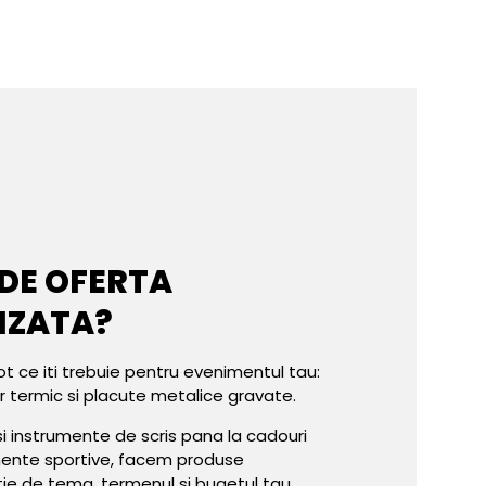
 DE OFERTA
IZATA?
ot ce iti trebuie pentru evenimentul tau:
er termic si placute metalice gravate.
e si instrumente de scris pana la cadouri
mente sportive, facem produse
tie de tema, termenul si bugetul tau.