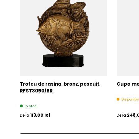
Trofeu de rasina, bronz, pescuit,
Cupa met
RFST3050/BR
Disponibi
In stoc!
Pret initial
Pret initia
113,00 lei
248,0
De la
De la