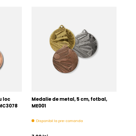
u loc
Medalie de metal, 5 cm, fotbal,
Med
MMC3078
ME001
MM
Disponibil la pre-comanda
In 
Pret initial
Pret 