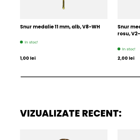
Snur medalie 11 mm, alb, V8-WH
Snur med
rosu, V
In stoc!
In stoc!
Pret initial
Pret initia
1,00 lei
2,00 lei
VIZUALIZATE RECENT: