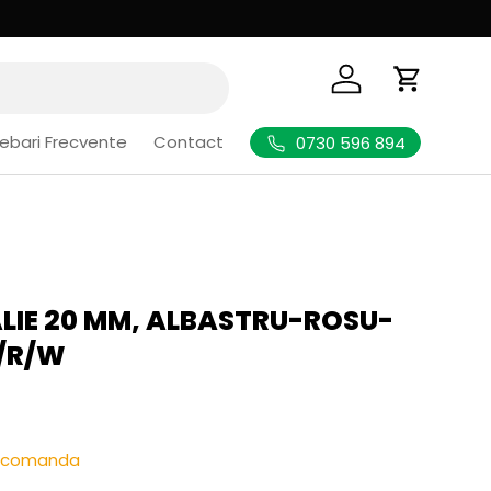
Logheaza-te
Cos de Cu
rebari Frecvente
Contact
0730 596 894
LIE 20 MM, ALBASTRU-ROSU-
L/R/W
l
re-comanda