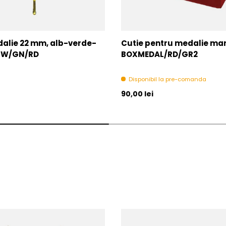
alie 22 mm, alb-verde-
Cutie pentru medalie mare
2-W/GN/RD
BOXMEDAL/RD/GR2
Disponibil la pre-comanda
l
Pret initial
90,00 lei