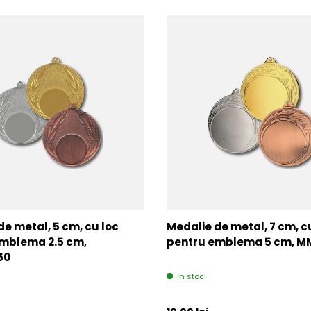
de metal, 5 cm, cu loc
Medalie de metal, 7 cm, c
mblema 2.5 cm,
pentru emblema 5 cm, 
50
In stoc!
l
Pret initial