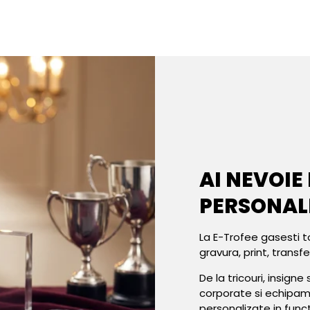
AI NEVOIE
PERSONAL
La E-Trofee gasesti t
gravura, print, transf
De la tricouri, insign
corporate si echipa
personalizate in func