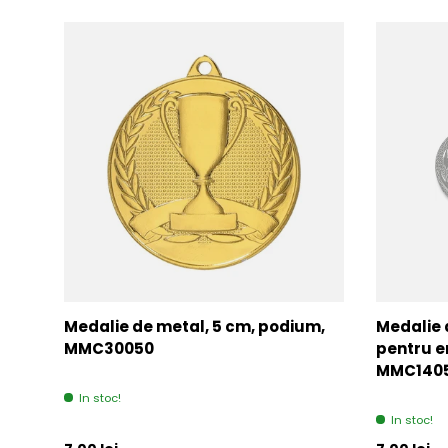
Medalie de metal, 5 cm, podium,
Medalie 
MMC30050
pentru e
MMC140
In stoc!
In stoc!
Pret initial
Pret initia