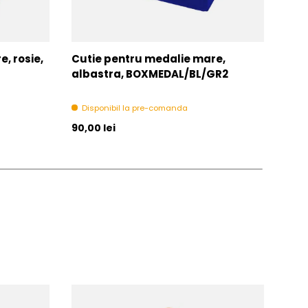
, rosie,
Cutie pentru medalie mare,
Snu
albastra, BOXMEDAL/BL/GR2
V8-
Disponibil la pre-comanda
In 
Pret initial
Pret 
90,00 lei
1,00 