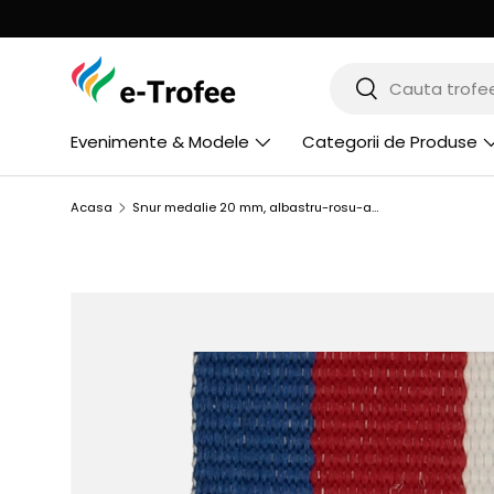
MERGI LA CONTINUT
Cauta
Cauta
Evenimente & Modele
Categorii de Produse
Acasa
Snur medalie 20 mm, albastru-rosu-alb, V3-BL/R/W
SARI LA INFORMATIILE PRODUSULUI