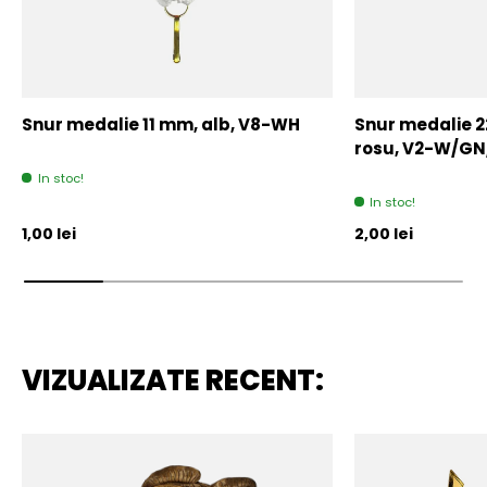
Snur medalie 11 mm, alb, V8-WH
Snur medalie 
rosu, V2-W/GN
In stoc!
In stoc!
Pret initial
Pret initial
1,00 lei
2,00 lei
VIZUALIZATE RECENT: