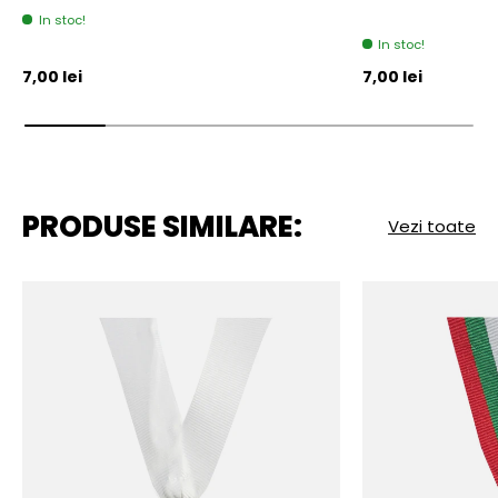
In stoc!
In stoc!
Pret initial
Pret initial
7,00 lei
7,00 lei
PRODUSE SIMILARE:
Vezi toate