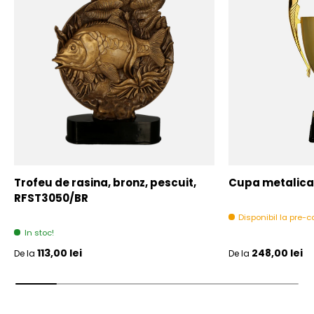
Trofeu de rasina, bronz, pescuit,
Cupa metalica,
RFST3050/BR
Disponibil la pre
In stoc!
Pret initial
Pret initial
113,00 lei
248,00 lei
De la
De la