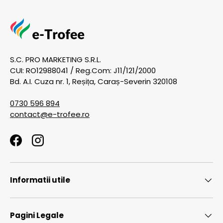
S.C. PRO MARKETING S.R.L.
CUI: RO12988041 / Reg.Com: J11/121/2000
Bd. A.I. Cuza nr. 1, Reșița, Caraș-Severin 320108
0730 596 894
contact@e-trofee.ro
Facebook
Instagram
Informatii utile
Pagini Legale