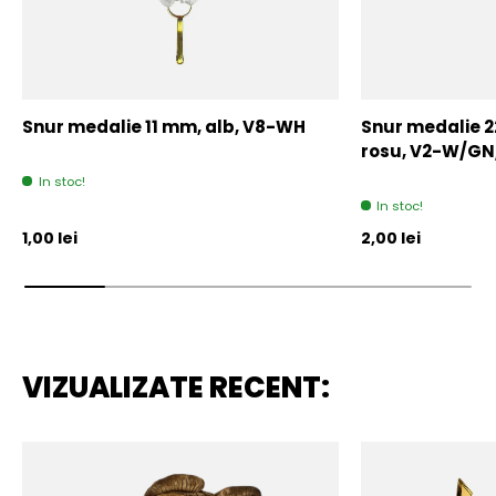
Snur medalie 11 mm, alb, V8-WH
Snur medalie 
rosu, V2-W/GN
In stoc!
In stoc!
Pret initial
Pret initial
1,00 lei
2,00 lei
VIZUALIZATE RECENT: