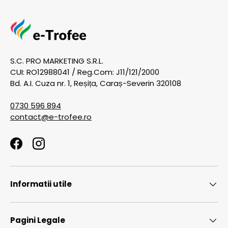
S.C. PRO MARKETING S.R.L.
CUI: RO12988041 / Reg.Com: J11/121/2000
Bd. A.I. Cuza nr. 1, Reșița, Caraș-Severin 320108
0730 596 894
contact@e-trofee.ro
Facebook
Instagram
Informatii utile
Pagini Legale