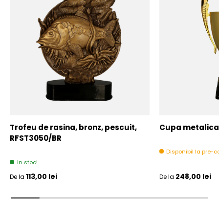
Trofeu de rasina, bronz, pescuit,
Cupa metalica,
RFST3050/BR
Disponibil la pre
In stoc!
Pret initial
Pret initial
113,00 lei
248,00 lei
De la
De la