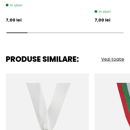
In stoc!
In stoc!
Pret initial
Pret initial
7,00 lei
7,00 lei
PRODUSE SIMILARE:
Vezi toate