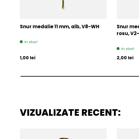
Snur medalie 11 mm, alb, V8-WH
Snur med
rosu, V
In stoc!
In stoc!
Pret initial
Pret initia
1,00 lei
2,00 lei
VIZUALIZATE RECENT: