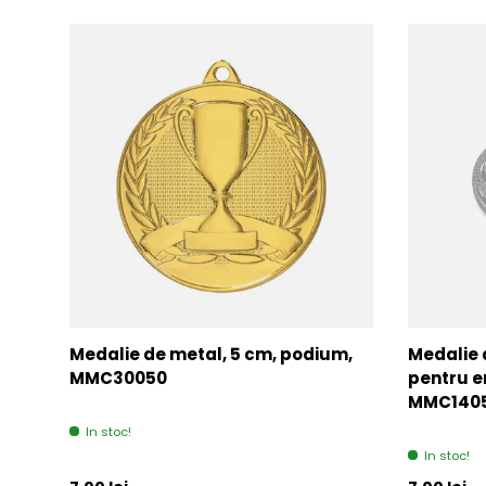
Medalie de metal, 5 cm, podium,
Medalie 
MMC30050
pentru e
MMC140
In stoc!
In stoc!
Pret initial
Pret initia