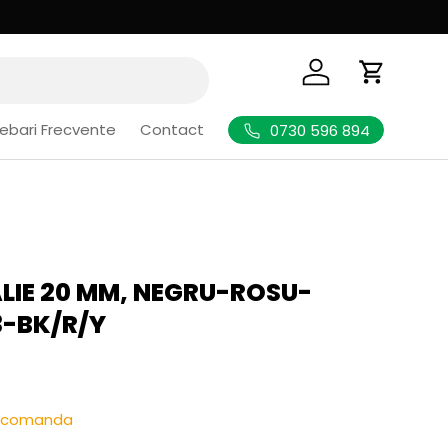
Logheaza-te
Cos de Cu
rebari Frecvente
Contact
0730 596 894
LIE 20 MM, NEGRU-ROSU-
3-BK/R/Y
l
re-comanda