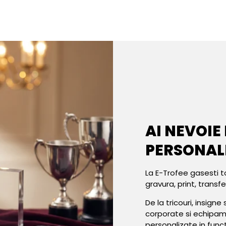
AI NEVOIE
PERSONAL
La E-Trofee gasesti t
gravura, print, transf
De la tricouri, insign
corporate si echipa
personalizate in func