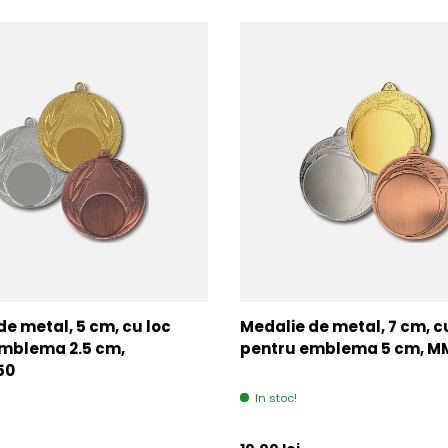
de metal, 5 cm, cu loc
Medalie de metal, 7 cm, c
mblema 2.5 cm,
pentru emblema 5 cm, 
50
In stoc!
l
Pret initial