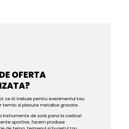
 DE OFERTA
IZATA?
ot ce iti trebuie pentru evenimentul tau:
er termic si placute metalice gravate.
e si instrumente de scris pana la cadouri
mente sportive, facem produse
tie de tema, termenul si bugetul tau.