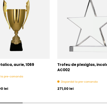
alica, aurie, 1069
Trofeu de plexiglas, incol
AC002
l la pre-comanda
Disponibil la pre-comanda
l
Pret initial
0 lei
271,00 lei