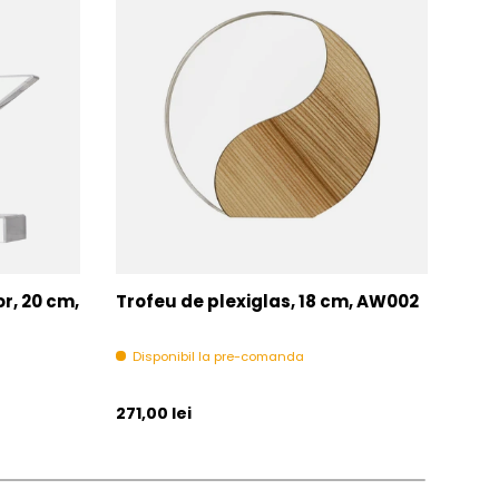
or, 20 cm,
Trofeu de plexiglas, 18 cm, AW002
Trof
fot
Disponibil la pre-comanda
Ult
Pret initial
Pret 
271,00 lei
271,