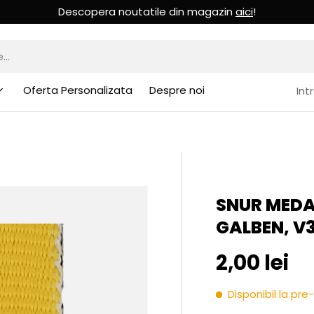
Descopera noutatile din magazin
aici
!
Oferta Personalizata
Despre noi
Int
SNUR MEDA
GALBEN, V
Pret initia
2,00 lei
Disponibil la p