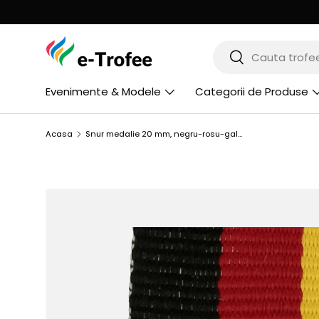
MERGI LA CONTINUT
Cauta
Cauta
Evenimente & Modele
Categorii de Produse
Acasa
Snur medalie 20 mm, negru-rosu-galben, V3-BK/R/Y
SARI LA INFORMATIILE PRODUSULUI