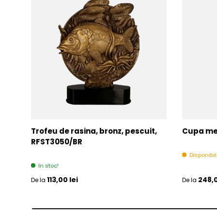
Trofeu de rasina, bronz, pescuit,
Cupa met
RFST3050/BR
Disponibi
In stoc!
Pret initial
Pret initia
113,00 lei
248,0
De la
De la