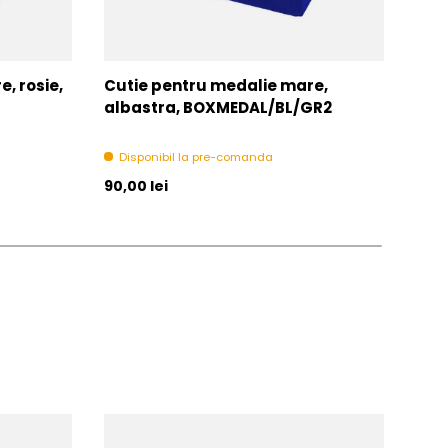
, rosie,
Cutie pentru medalie mare,
Snu
albastra, BOXMEDAL/BL/GR2
V8-
Disponibil la pre-comanda
In 
Pret initial
Pret 
90,00 lei
1,00 