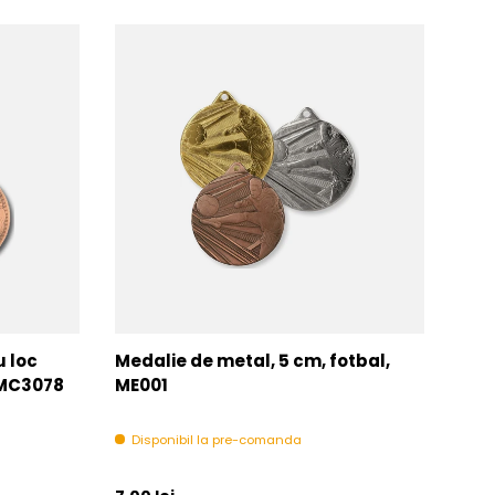
u loc
Medalie de metal, 5 cm, fotbal,
Med
MMC3078
ME001
MM
Disponibil la pre-comanda
In 
Pret initial
Pret 