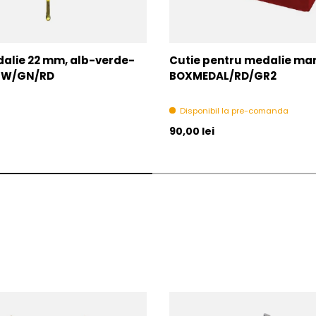
alie 22 mm, alb-verde-
Cutie pentru medalie mare
2-W/GN/RD
BOXMEDAL/RD/GR2
Disponibil la pre-comanda
l
Pret initial
90,00 lei