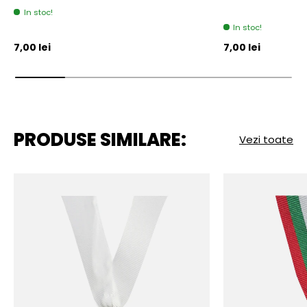
In stoc!
In stoc!
Pret initial
Pret initial
7,00 lei
7,00 lei
PRODUSE SIMILARE:
Vezi toate