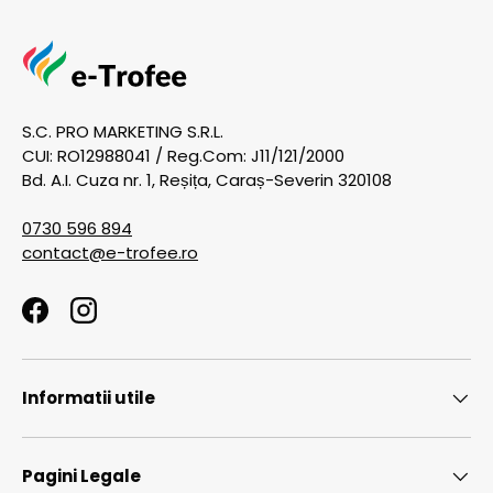
S.C. PRO MARKETING S.R.L.
CUI: RO12988041 / Reg.Com: J11/121/2000
Bd. A.I. Cuza nr. 1, Reșița, Caraș-Severin 320108
0730 596 894
contact@e-trofee.ro
Facebook
Instagram
Informatii utile
Pagini Legale