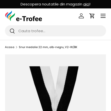
Descopera noutatile din magazin
aici
!
MERGI LA CONTINUT
Logheaza-te
Cos de Cu
Cauta
Cauta
Acasa
Snur medalie 22 mm, alb-negru, V2-W/BK
SARI LA INFORMATIILE PRODUSULUI