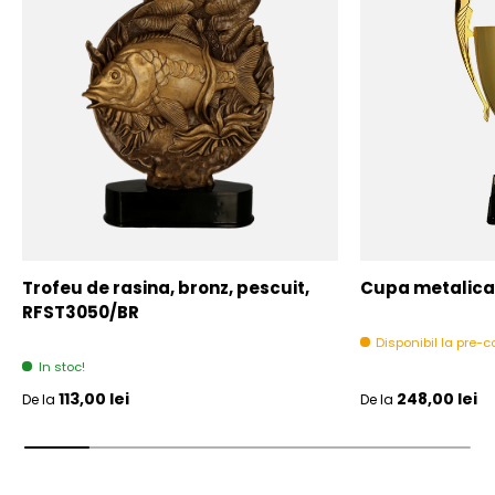
Trofeu de rasina, bronz, pescuit,
Cupa metalica,
RFST3050/BR
Disponibil la pre
In stoc!
Pret initial
Pret initial
113,00 lei
248,00 lei
De la
De la