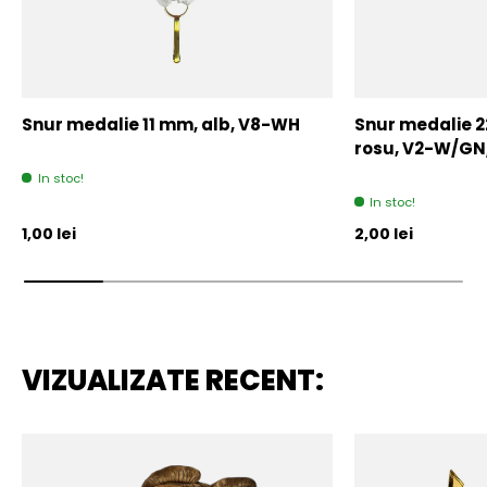
Snur medalie 11 mm, alb, V8-WH
Snur medalie 
rosu, V2-W/GN
In stoc!
In stoc!
Pret initial
Pret initial
1,00 lei
2,00 lei
VIZUALIZATE RECENT: