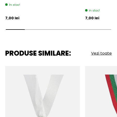
In stoc!
In stoc!
Pret initial
Pret initial
7,00 lei
7,00 lei
PRODUSE SIMILARE:
Vezi toate