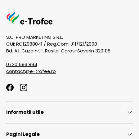
S.C. PRO MARKETING S.R.L.
CUI: RO12988041 / Reg.Com: J11/121/2000
Bd. A.I. Cuza nr. 1, Reșița, Caraș-Severin 320108
0730 596 894
contact@e-trofee.ro
Facebook
Instagram
Informatii utile
Pagini Legale