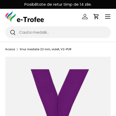
Posibilitate de retur timp de 14 zile.
MERGI LA CONTINUT
Logheaza-te
Cos de Cu
Cauta
Cauta
Acasa
Snur medalie 22 mm, violet, V2-PUR
SARI LA INFORMATIILE PRODUSULUI