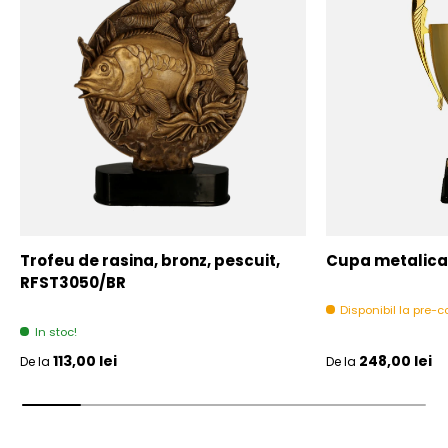
Trofeu de rasina, bronz, pescuit,
Cupa metalica,
RFST3050/BR
Disponibil la pre
In stoc!
Pret initial
Pret initial
113,00 lei
248,00 lei
De la
De la