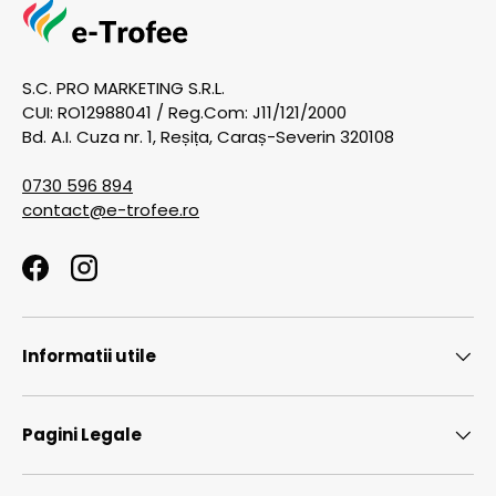
S.C. PRO MARKETING S.R.L.
CUI: RO12988041 / Reg.Com: J11/121/2000
Bd. A.I. Cuza nr. 1, Reșița, Caraș-Severin 320108
0730 596 894
contact@e-trofee.ro
Facebook
Instagram
Informatii utile
Pagini Legale