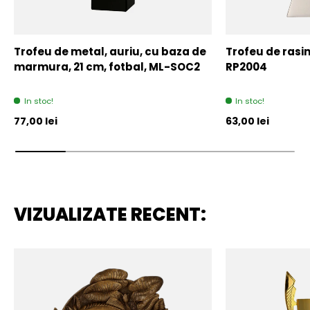
Trofeu de metal, auriu, cu baza de
Trofeu de rasin
marmura, 21 cm, fotbal, ML-SOC2
RP2004
In stoc!
In stoc!
Pret initial
Pret initial
77,00 lei
63,00 lei
VIZUALIZATE RECENT: