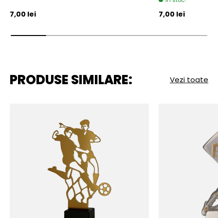
In stoc!
Pret initial
Pret initial
7,00 lei
7,00 lei
PRODUSE SIMILARE:
Vezi toate