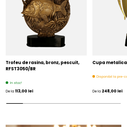
Trofeu de rasina, bronz, pescuit,
Cupa metalica,
RFST3050/BR
Disponibil la pre
In stoc!
Pret initial
Pret initial
113,00 lei
248,00 lei
De la
De la