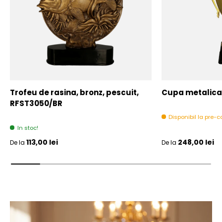
Trofeu de rasina, bronz, pescuit,
Cupa metalica,
RFST3050/BR
Disponibil la pre
In stoc!
Pret initial
Pret initial
113,00 lei
248,00 lei
De la
De la