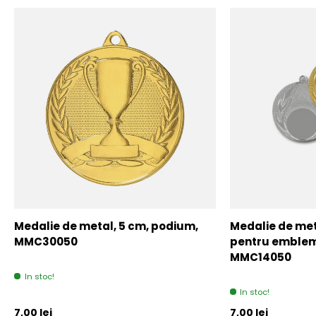
Medalie de metal, 5 cm, podium,
Medalie de meta
MMC30050
pentru emblem
MMC14050
In stoc!
In stoc!
Pret initial
Pret initial
7,00 lei
7,00 lei