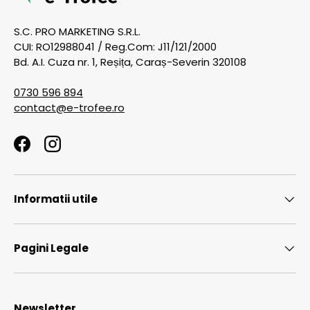
S.C. PRO MARKETING S.R.L.
CUI: RO12988041 / Reg.Com: J11/121/2000
Bd. A.I. Cuza nr. 1, Reșița, Caraș-Severin 320108
0730 596 894
contact@e-trofee.ro
Facebook
Instagram
Informatii utile
Pagini Legale
Newsletter