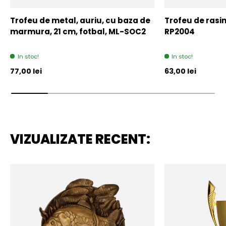
Trofeu de metal, auriu, cu baza de
Trofeu de rasin
marmura, 21 cm, fotbal, ML-SOC2
RP2004
In stoc!
In stoc!
Pret initial
Pret initial
77,00 lei
63,00 lei
VIZUALIZATE RECENT: